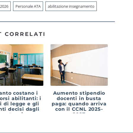
 2026
Personale ATA
abilitazione insegnamento
T CORRELATI
nto costano i
Aumento stipendio
rsi abilitanti: i
docenti in busta
i di legge e gli
paga: quando arriva
nti decisi dagli
con il CCNL 2025-
atenei
2027