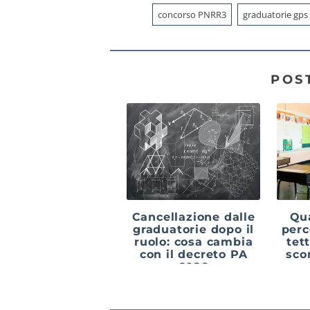
concorso PNRR3
graduatorie gps
POS
Cancellazione dalle
Qua
graduatorie dopo il
perco
ruolo: cosa cambia
tett
con il decreto PA
sco
2026