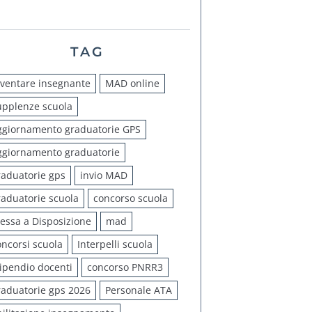
TAG
iventare insegnante
MAD online
upplenze scuola
ggiornamento graduatorie GPS
ggiornamento graduatorie
raduatorie gps
invio MAD
raduatorie scuola
concorso scuola
essa a Disposizione
mad
oncorsi scuola
Interpelli scuola
tipendio docenti
concorso PNRR3
raduatorie gps 2026
Personale ATA