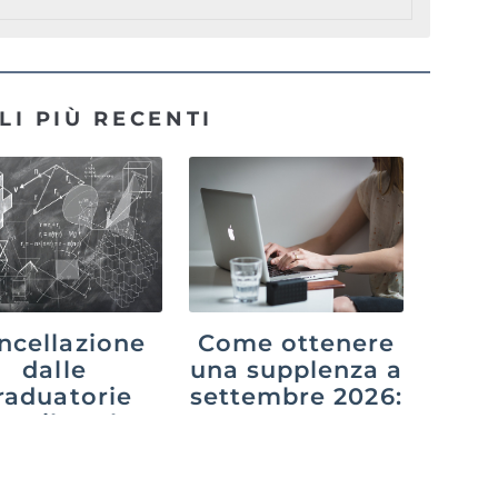
LI PIÙ RECENTI
ncellazione
Come ottenere
dalle
una supplenza a
raduatorie
settembre 2026:
po il ruolo:
GPS,
osa cambia
graduatorie di
n il decreto
istituto e