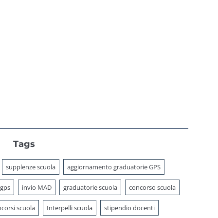
PA 2026
interpelli
Tags
supplenze scuola
aggiornamento graduatorie GPS
 gps
invio MAD
graduatorie scuola
concorso scuola
corsi scuola
Interpelli scuola
stipendio docenti