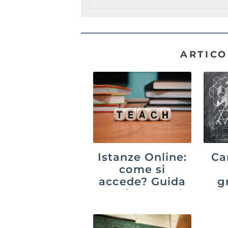
ARTICO
Istanze Online:
Ca
come si
accede? Guida
g
aggiornata al
do
2026
c
co