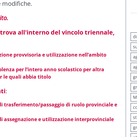
e modifiche.
ito.
 trova all'interno del vincolo triennale,
d
s
one provvisoria e utilizzazione nell’ambito
a
a
lenza per l’intero anno scolastico per altra
r le quali abbia titolo
g
g
ti
:
M
 trasferimento/passaggio di ruolo provinciale e
c
s
i assegnazione
e utilizzazione interprovinciale
g