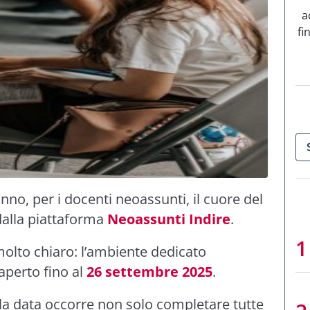
a
fi
no, per i docenti neoassunti, il cuore del
dalla piattaforma
Neoassunti Indire
.
molto chiaro: l’ambiente dedicato
aperto fino al
26 settembre 2025
.
la data occorre non solo completare tutte