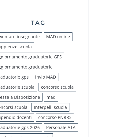
TAG
iventare insegnante
MAD online
upplenze scuola
ggiornamento graduatorie GPS
ggiornamento graduatorie
raduatorie gps
invio MAD
raduatorie scuola
concorso scuola
essa a Disposizione
mad
oncorsi scuola
Interpelli scuola
tipendio docenti
concorso PNRR3
raduatorie gps 2026
Personale ATA