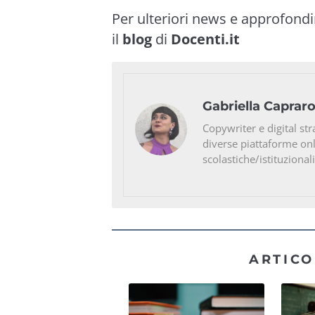
Per ulteriori news e approfond
il
blog
di
Docenti.it
Gabriella Caprar
Copywriter e digital str
diverse piattaforme on
scolastiche/istituzionali
ARTICO