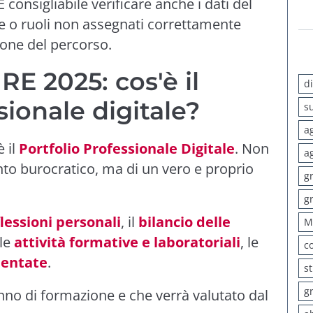
È consigliabile verificare anche i dati del
te o ruoli non assegnati correttamente
ione del percorso.
E 2025: cos'è il
d
sionale digitale?
s
a
è il
Portfolio Professionale Digitale
. Non
a
to burocratico, ma di un vero e proprio
g
g
flessioni personali
, il
bilancio delle
M
 le
attività formative e laboratoriali
, le
c
mentate
.
s
g
nno di formazione e che verrà valutato dal