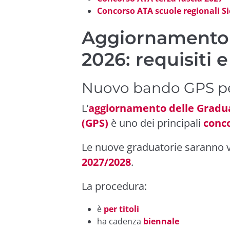
Concorso ATA scuole regionali Si
Aggiornamento 
2026: requisiti 
Nuovo bando GPS per
L’
aggiornamento delle Graduat
(GPS)
è uno dei principali
conco
Le nuove graduatorie saranno va
2027/2028
.
La procedura:
è
per titoli
ha cadenza
biennale