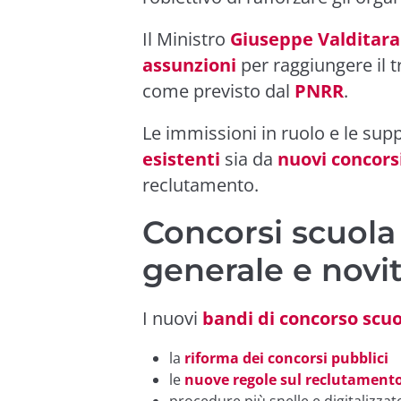
Il Ministro
Giuseppe Valditara
assunzioni
per raggiungere il 
come previsto dal
PNRR
.
Le immissioni in ruolo e le sup
esistenti
sia da
nuovi concors
reclutamento.
Concorsi scuola
generale e novi
I nuovi
bandi di concorso scuo
la
riforma dei concorsi pubblici
le
nuove regole sul reclutamento
procedure più snelle e digitalizzat