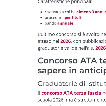
Caratteristiche principali:
riservato a chi ha
almeno 3 anni d
procedura
per titoli
bando
annuale
L’ultimo concorso si è svolto n
atteso nel
2026
, con pubblicaz
graduatorie valide nell’a.s.
2026
Concorso ATA te
sapere in antici
Graduatorie di istit
Il
concorso ATA terza fascia
no
scuola 2026, ma è strettament