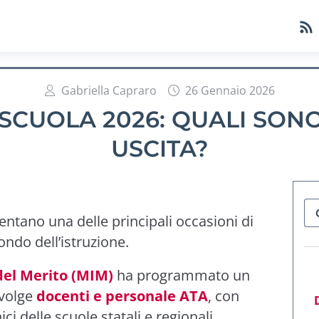
Gabriella Capraro
26 Gennaio 2026
SCUOLA 2026: QUALI SONO 
USCITA?
ntano una delle principali occasioni di
ondo dell’istruzione.
 del Merito (MIM)
ha programmato un
nvolge
docenti e personale ATA
, con
ici delle scuole statali e regionali.