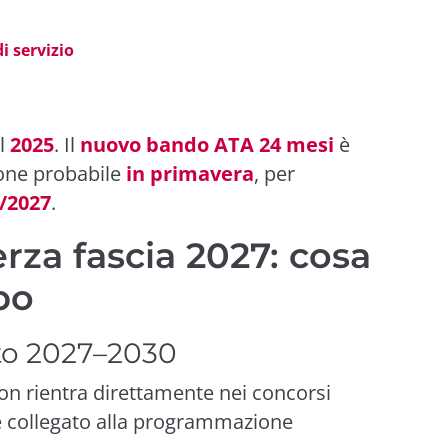
i servizio
el
2025
. Il
nuovo bando ATA 24 mesi
è
ione probabile
in primavera
, per
/2027
.
rza fascia 2027: cosa
po
uto 2027–2030
n rientra direttamente nei concorsi
e collegato alla programmazione