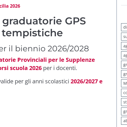
cilia 2026
graduatorie GPS
d
e tempistiche
s
a
 il biennio 2026/2028
a
orie Provinciali per le Supplenze
g
rsi scuola 2026
per i docenti.
g
lide per gli anni scolastici
2026/2027 e
M
c
s
g
a