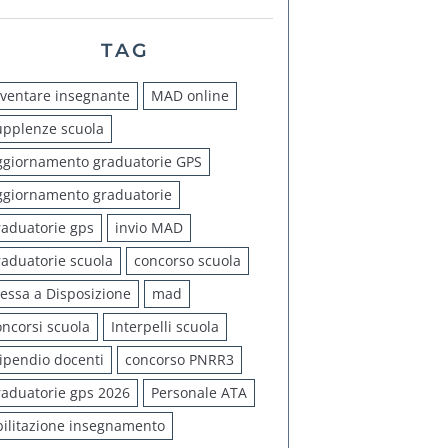
TAG
iventare insegnante
MAD online
upplenze scuola
ggiornamento graduatorie GPS
ggiornamento graduatorie
raduatorie gps
invio MAD
raduatorie scuola
concorso scuola
essa a Disposizione
mad
oncorsi scuola
Interpelli scuola
tipendio docenti
concorso PNRR3
raduatorie gps 2026
Personale ATA
bilitazione insegnamento