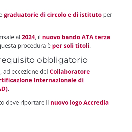
le
graduatorie di circolo e di istituto
per
isale al
2024
, il
nuovo bando ATA terza
questa procedura è
per soli titoli
.
requisito obbligatorio
TA, ad eccezione del
Collaboratore
rtificazione Internazionale di
AD)
.
cato deve riportare il
nuovo logo Accredia