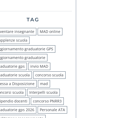
TAG
iventare insegnante
MAD online
upplenze scuola
ggiornamento graduatorie GPS
ggiornamento graduatorie
raduatorie gps
invio MAD
raduatorie scuola
concorso scuola
essa a Disposizione
mad
oncorsi scuola
Interpelli scuola
tipendio docenti
concorso PNRR3
raduatorie gps 2026
Personale ATA