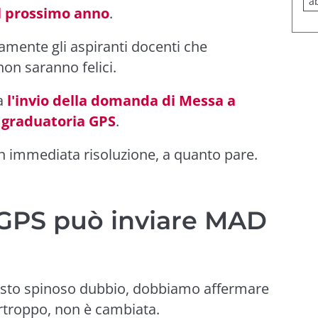
a
il prossimo anno
.
amente gli aspiranti docenti che
on saranno felici.
da
l'invio della domanda di Messa a
in graduatoria GPS
.
n immediata risoluzione, a quanto pare.
n GPS può inviare MAD
uesto spinoso dubbio, dobbiamo affermare
urtroppo, non è cambiata.