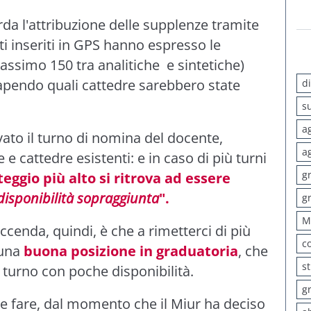
da l'attribuzione delle supplenze tramite
ti inseriti in GPS hanno espresso le
simo 150 tra analitiche e sintetiche)
apendo quali cattedre sarebbero state
d
s
a
ivato il turno di nomina del docente,
a
e e cattedre esistenti: e in caso di più turni
g
eggio più alto si ritrova ad essere
disponibilità sopraggiunta
".
g
M
accenda, quindi, è che a rimetterci di più
c
 una
buona posizione in graduatoria
, che
s
turno con poche disponibilità.
g
le fare, dal momento che il Miur ha deciso