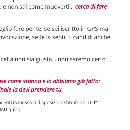
S e non sai come muoverti...
cerca di fare
glio fare per te: se sei iscritto in GPS ma
vocazione, se te la senti, ti candidi anche
scelta non sia giusta... non saremo certo
cose come stanno e lo abbiamo già fatto:
inale la devi prendere tu.
centi.it/messa-a-disposizione.html?lnk=104"
MAD qui" ]