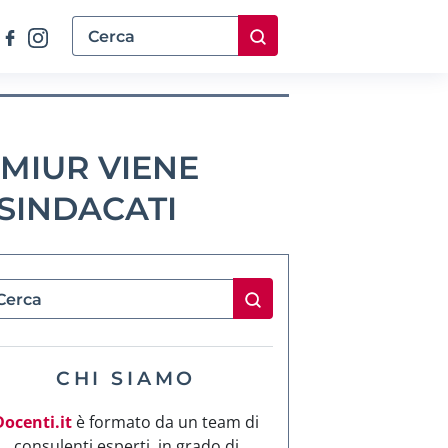
 MIUR VIENE
 SINDACATI
CHI SIAMO
Docenti.it
è formato da un team di
consulenti esperti, in grado di