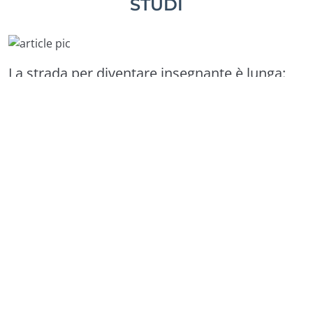
STUDI
La strada per diventare insegnante è lunga:
MAD, graduatorie, concorsi, abilitazioni… il
percorso può essere diverso da persona a
persona, ma il punto di partenza per fare il
docente è uguale per tutti. Ovvero:
avere un
titolo di studio (e i crediti giusti) per
l’accesso alle classi di concorso
. Vediamo
insieme tutti gli step per verificare la propria
classe di concorso, dalla laurea alla
valutazione del piano studi
!
Per insegnare devi avere accesso a una classe di
concorso