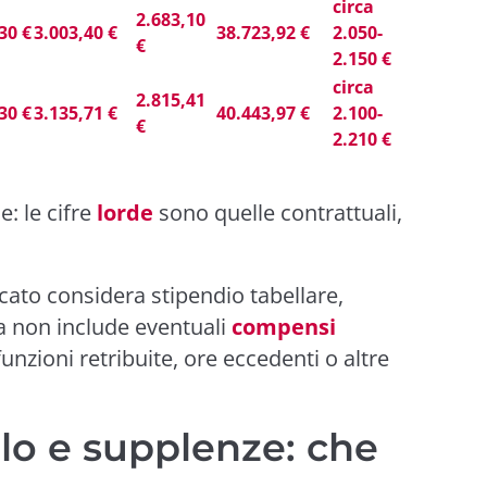
circa
2.683,10
30 €
3.003,40 €
38.723,92 €
2.050-
€
2.150 €
circa
2.815,41
30 €
3.135,71 €
40.443,97 €
2.100-
€
2.210 €
e: le cifre
lorde
sono quelle contrattuali,
dicato considera stipendio tabellare,
a non include eventuali
compensi
 funzioni retribuite, ore eccedenti o altre
olo e supplenze: che