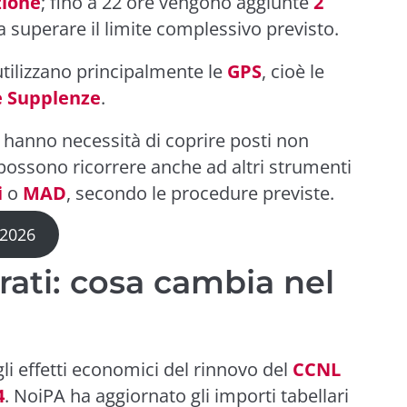
zione
; fino a 22 ore vengono aggiunte
2
a superare il limite complessivo previsto.
utilizzano principalmente le
GPS
, cioè le
le Supplenze
.
e hanno necessità di coprire posti non
possono ricorrere anche ad altri strumenti
i
o
MAD
, secondo le procedure previste.
 2026
rati: cosa cambia nel
gli effetti economici del rinnovo del
CCNL
4
. NoiPA ha aggiornato gli importi tabellari