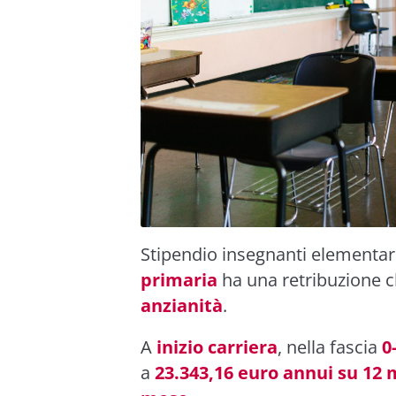
Stipendio insegnanti elementar
primaria
ha una retribuzione c
anzianità
.
A
inizio carriera
, nella fascia
0
a
23.343,16 euro annui su 12 