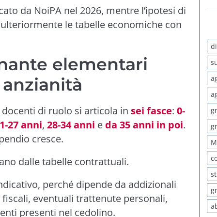
cato da NoiPA nel 2026, mentre l’ipotesi di
ulteriormente le tabelle economiche con
d
nante elementari
s
a
 anzianità
a
ocenti di ruolo si articola in
sei fasce
:
0-
g
1-27 anni
,
28-34 anni
e
da 35 anni in poi
.
g
ipendio cresce.
M
c
ano dalle tabelle contrattuali.
s
indicativo, perché dipende da addizionali
g
fiscali, eventuali trattenute personali,
a
menti presenti nel cedolino.