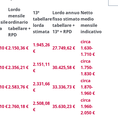
Lordo
13ª
Lordo annuo
Netto
mensile
tabellare
fisso stimato
medio
sile
ordinario
lorda
tabellare +
mensile
a
tabellare +
stimata
13ª + RPD
indicativo
RPD
circa
1.945,26
10 €
2.150,36 €
27.749,62 €
1.630-
€
1.710 €
circa
2.151,11
10 €
2.356,21 €
30.425,58 €
1.750-
€
1.830 €
circa
2.331,66
10 €
2.583,76 €
33.336,73 €
1.870-
€
1.960 €
circa
2.508,08
10 €
2.760,18 €
35.630,23 €
1.960-
€
2.050 €