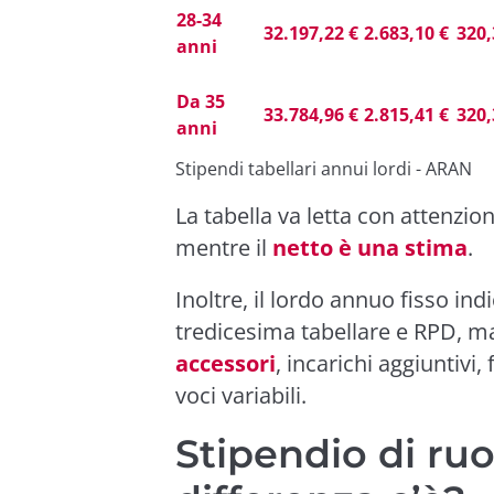
28-34
32.197,22 €
2.683,10 €
320,
anni
Da 35
33.784,96 €
2.815,41 €
320,
anni
Stipendi tabellari annui lordi - ARAN
La tabella va letta con attenzion
mentre il
netto è una stima
.
Inoltre, il lordo annuo fisso in
tredicesima tabellare e RPD, m
accessori
, incarichi aggiuntivi,
voci variabili.
Stipendio di ru