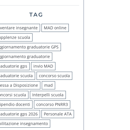
TAG
iventare insegnante
MAD online
upplenze scuola
ggiornamento graduatorie GPS
ggiornamento graduatorie
raduatorie gps
invio MAD
raduatorie scuola
concorso scuola
essa a Disposizione
mad
oncorsi scuola
Interpelli scuola
tipendio docenti
concorso PNRR3
raduatorie gps 2026
Personale ATA
bilitazione insegnamento