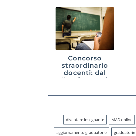
2026
sc
d
Concorso
straordinario
docenti: dal
“Ter” 2023 al
PNRR3 e oltre
diventare insegnante
MAD online
aggiornamento graduatorie
graduatorie