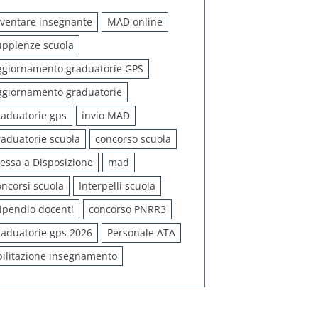
iventare insegnante
MAD online
upplenze scuola
ggiornamento graduatorie GPS
ggiornamento graduatorie
raduatorie gps
invio MAD
raduatorie scuola
concorso scuola
essa a Disposizione
mad
oncorsi scuola
Interpelli scuola
tipendio docenti
concorso PNRR3
raduatorie gps 2026
Personale ATA
bilitazione insegnamento