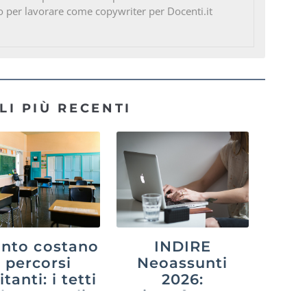
o per lavorare come copywriter per Docenti.it
LI PIÙ RECENTI
nto costano
INDIRE
i percorsi
Neoassunti
itanti: i tetti
2026:
 legge e gli
piattaforma,