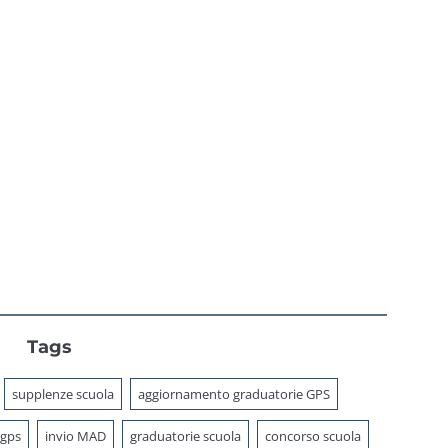
onti decisi
adempimenti e
agli atenei
anno di prova
Tags
supplenze scuola
aggiornamento graduatorie GPS
 gps
invio MAD
graduatorie scuola
concorso scuola