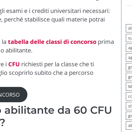
i esami e i crediti universitari necessari:
e, perché stabilisce quali materie potrai
d
s
e la
tabella delle classi di concorso
prima
a
o abilitante.
a
re i
CFU
richiesti per la classe che ti
g
glio scoprirlo subito che a percorso
g
M
ONCORSO
c
s
o abilitante da 60 CFU
g
e?
a