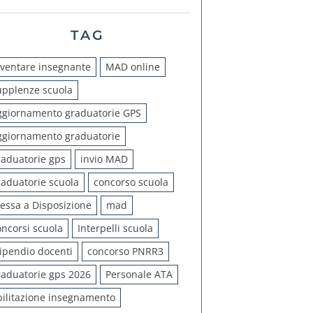
TAG
iventare insegnante
MAD online
upplenze scuola
ggiornamento graduatorie GPS
ggiornamento graduatorie
raduatorie gps
invio MAD
raduatorie scuola
concorso scuola
essa a Disposizione
mad
oncorsi scuola
Interpelli scuola
tipendio docenti
concorso PNRR3
raduatorie gps 2026
Personale ATA
bilitazione insegnamento