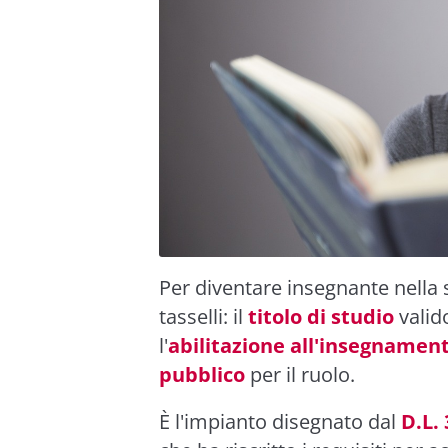
Per diventare insegnante nella
tasselli: il
titolo di studio
valid
l'
abilitazione all'insegnamen
pubblico
per il ruolo.
È l'impianto disegnato dal
D.L.