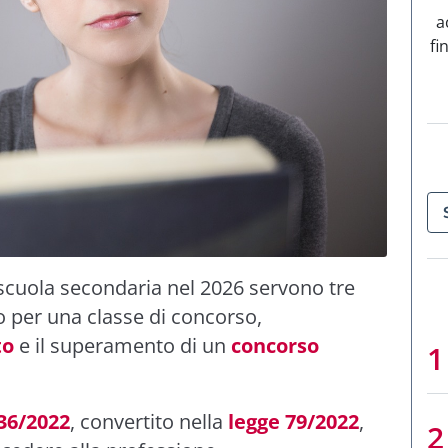
a
fi
 scuola secondaria nel 2026 servono tre
o per una classe di concorso,
to
e il superamento di un
concorso
 36/2022
, convertito nella
legge 79/2022
,