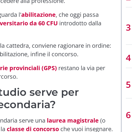
accedere alla professione.
uarda l'
abilitazione
, che oggi passa
versitario da 60 CFU
introdotto dalla
la cattedra, conviene ragionare in ordine:
abilitazione, infine il concorso.
ie provinciali (GPS)
restano la via per
rcorso.
studio serve per
secondaria?
ondaria serve una
laurea magistrale
(o
 la
classe di concorso
che vuoi insegnare.