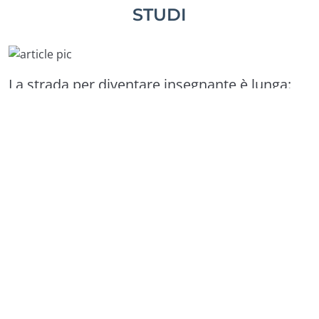
STUDI
La strada per diventare insegnante è lunga:
MAD, graduatorie, concorsi, abilitazioni… il
percorso può essere diverso da persona a
persona, ma il punto di partenza per fare il
docente è uguale per tutti. Ovvero:
avere un
titolo di studio (e i crediti giusti) per
l’accesso alle classi di concorso
. Vediamo
insieme tutti gli step per verificare la propria
classe di concorso, dalla laurea alla
valutazione del piano studi
!
Per insegnare devi avere accesso a una classe di