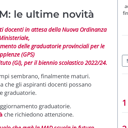
a
: le ultime novità
fi
nti docenti in attesa della Nuova Ordinanza
Ministeriale,
mento delle graduatorie provinciali per le
pplenze (GPS)
ituto (GI), per il biennio scolastico 2022/24.
tempi sembrano, finalmente maturi.
 che gli aspiranti docenti possano
le graduatorie.
aggiornamento graduatorie.
à
che richiedono attenzione.
ruolo che avrà la MAD scuola in futuro.