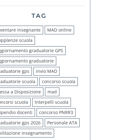
TAG
iventare insegnante
MAD online
upplenze scuola
ggiornamento graduatorie GPS
ggiornamento graduatorie
raduatorie gps
invio MAD
raduatorie scuola
concorso scuola
essa a Disposizione
mad
oncorsi scuola
Interpelli scuola
tipendio docenti
concorso PNRR3
raduatorie gps 2026
Personale ATA
bilitazione insegnamento