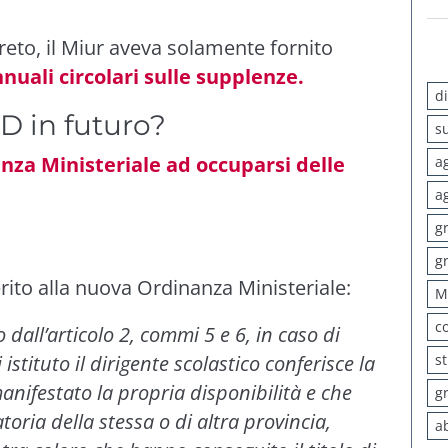
eto, il Miur aveva solamente fornito
nuali circolari sulle supplenze.
d
D in futuro?
s
anza Ministeriale ad occuparsi delle
a
a
g
g
ito alla nuova Ordinanza Ministeriale:
M
c
all’articolo 2, commi 5 e 6, in caso di
stituto il dirigente scolastico conferisce la
s
anifestato la propria disponibilità e che
g
oria della stessa o di altra provincia,
a