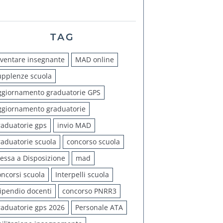
TAG
iventare insegnante
MAD online
upplenze scuola
ggiornamento graduatorie GPS
ggiornamento graduatorie
raduatorie gps
invio MAD
raduatorie scuola
concorso scuola
essa a Disposizione
mad
oncorsi scuola
Interpelli scuola
tipendio docenti
concorso PNRR3
raduatorie gps 2026
Personale ATA