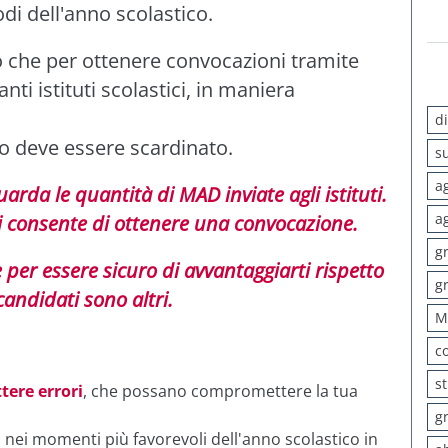
di dell'anno scolastico.
o che per ottenere convocazioni tramite
nti istituti scolastici, in maniera
d
o deve essere scardinato.
s
a
uarda le quantità di MAD inviate agli istituti.
a
i consente di ottenere una convocazione.
g
e per essere sicuro di avvantaggiarti rispetto
g
candidati sono altri.
M
c
s
ere errori
, che possano compromettere la tua
g
o nei momenti più favorevoli dell'anno scolastico in