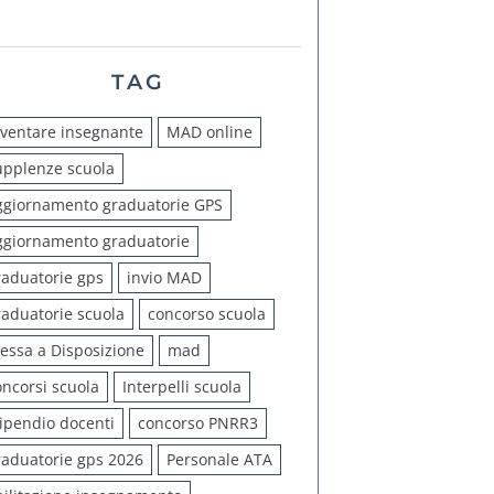
TAG
iventare insegnante
MAD online
upplenze scuola
ggiornamento graduatorie GPS
ggiornamento graduatorie
raduatorie gps
invio MAD
raduatorie scuola
concorso scuola
essa a Disposizione
mad
oncorsi scuola
Interpelli scuola
tipendio docenti
concorso PNRR3
raduatorie gps 2026
Personale ATA