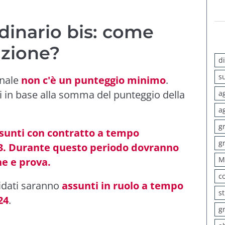
dinario bis: come
nzione?
d
s
inale
non c'è un punteggio minimo
.
i in base alla somma del punteggio della
a
a
g
ssunti con contratto a tempo
g
23. Durante questo periodo dovranno
M
ne e prova.
c
didati saranno
assunti in ruolo a tempo
s
24
.
g