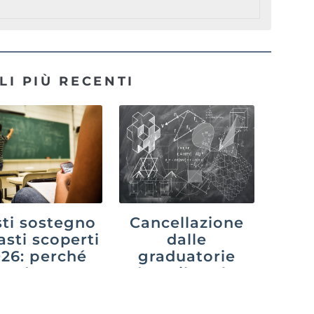
LI PIÙ RECENTI
ti sostegno
Cancellazione
asti scoperti
dalle
26: perché
graduatorie
cede e cosa
dopo il ruolo:
uò fare chi
cosa cambia
aspetta
con il decreto