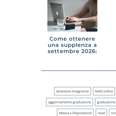
Come ottenere
una supplenza a
settembre 2026:
GPS,
graduatorie di
istituto e
interpelli
diventare insegnante
MAD online
aggiornamento graduatorie
graduatorie
Messa a Disposizione
mad
con