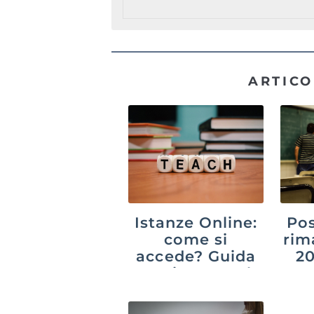
ARTICO
Istanze Online:
Pos
come si
rim
accede? Guida
20
aggiornata al
suc
2026
p