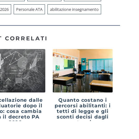
 2026
Personale ATA
abilitazione insegnamento
T CORRELATI
ellazione dalle
Quanto costano i
uatorie dopo il
percorsi abilitanti: i
lo: cosa cambia
tetti di legge e gli
 il decreto PA
sconti decisi dagli
2026
atenei