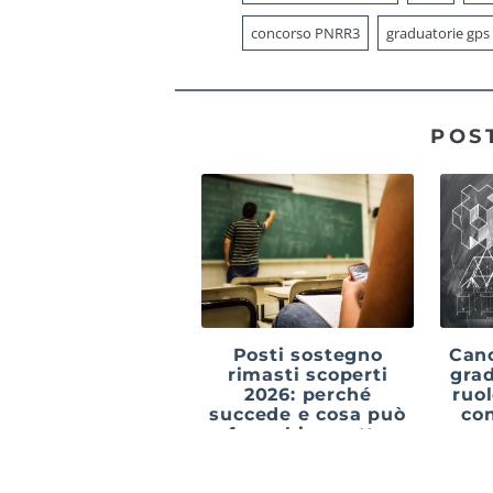
concorso PNRR3
graduatorie gps
POS
Posti sostegno
Canc
rimasti scoperti
grad
2026: perché
ruo
succede e cosa può
con
fare chi aspetta