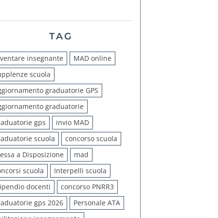
TAG
iventare insegnante
MAD online
upplenze scuola
ggiornamento graduatorie GPS
ggiornamento graduatorie
raduatorie gps
invio MAD
raduatorie scuola
concorso scuola
essa a Disposizione
mad
oncorsi scuola
Interpelli scuola
tipendio docenti
concorso PNRR3
raduatorie gps 2026
Personale ATA