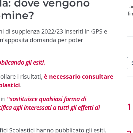
la: dove vengono
a
omine?
fi
chi di supplenza 2022/23 inseriti in GPS e
n'apposita domanda per poter
licando gli esiti.
llare i risultati,
è necessario consultare
olastici
.
iti
"
sostituisce qualsiasi forma di
ca agli interessati a tutti gli effetti di
i Scolastici hanno pubblicato gli esiti.