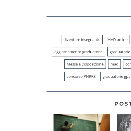
GPS,
graduatorie di
istituto e
interpelli
diventare insegnante
MAD online
aggiornamento graduatorie
graduatorie
Messa a Disposizione
mad
con
concorso PNRR3
graduatorie gps
POS