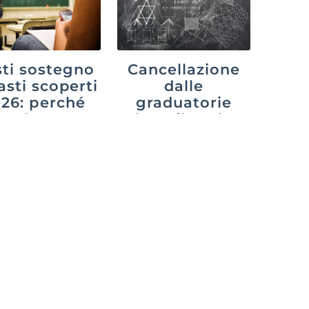
ti sostegno
Cancellazione
asti scoperti
dalle
26: perché
graduatorie
cede e cosa
dopo il ruolo:
uò fare chi
cosa cambia
aspetta
con il decreto
PA 2026