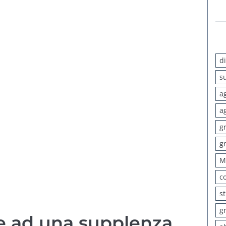
d
s
a
a
g
g
M
c
s
g
e ad una supplenza