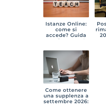
Istanze Online:
Pos
come si
rim
accede? Guida
20
aggiornata al
suc
2026
p
Come ottenere
una supplenza a
settembre 2026: