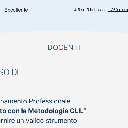
D
OC
ENTI
SO DI
ornamento Professionale
to con la Metodologia CLIL”
.
ornire un valido strumento