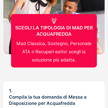
SCEGLI LA TIPOLOGIA DI MAD PER
ACQUAFREDDA
Mad Classica, Sostegno, Personale
ATA o Recuperi estivi: scegli la
soluzione più adatta.
1.
Compila la tua domanda di Messa a
Disposizione per Acquafredda