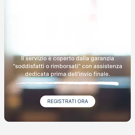
Garanzia 100% sulla tua
MAD
Dopo l'invio online della MAD a
Acquafredda riceverai via email i
dettagli delle scuole contattate.
Il servizio è coperto dalla garanzia
"soddisfatti o rimborsati" con assistenza
dedicata prima dell'invio finale.
REGISTRATI ORA