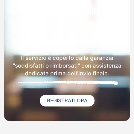
Garanzia 100% sulla tua
MAD
Dopo l'invio online della MAD a Agnone
riceverai via email i dettagli delle scuole
contattate.
Il servizio è coperto dalla garanzia
"soddisfatti o rimborsati" con assistenza
dedicata prima dell'invio finale.
REGISTRATI ORA