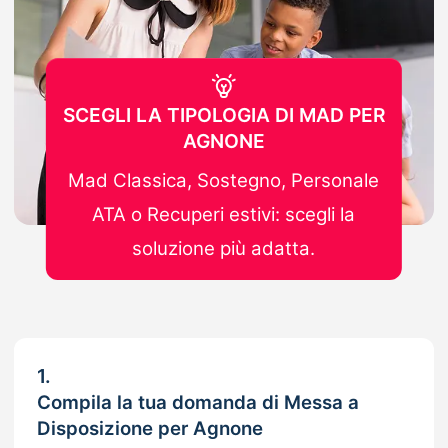
SCEGLI LA TIPOLOGIA DI MAD PER
AGNONE
Mad Classica, Sostegno, Personale
ATA o Recuperi estivi: scegli la
soluzione più adatta.
1.
Compila la tua domanda di Messa a
Disposizione per Agnone