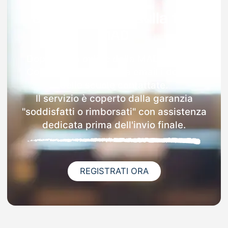
Garanzia 100% sulla tua
MAD
Dopo l'invio online della MAD a Agrate
Conturbia riceverai via email i dettagli
delle scuole contattate.
Il servizio è coperto dalla garanzia
"soddisfatti o rimborsati" con assistenza
dedicata prima dell'invio finale.
REGISTRATI ORA