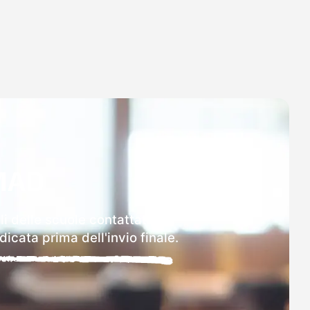
MAD
i delle scuole contattate.
icata prima dell'invio finale.