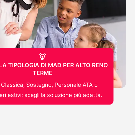
LA TIPOLOGIA DI MAD PER ALTO RENO
TERME
Classica, Sostegno, Personale ATA o
ri estivi: scegli la soluzione più adatta.