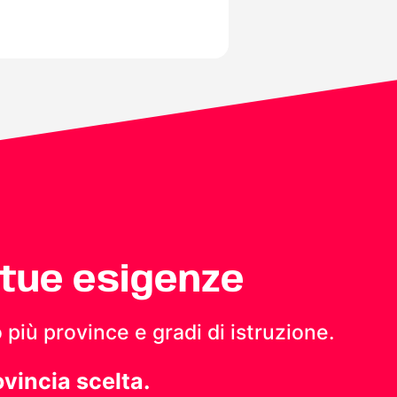
 tue esigenze
 più province e gradi di istruzione.
ovincia scelta.