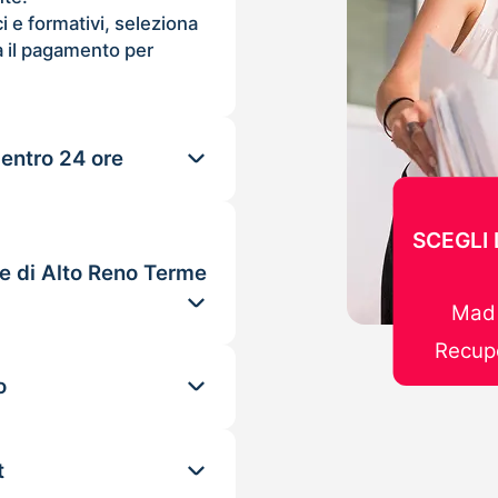
ci e formativi, seleziona
 il pagamento per
 entro 24 ore
SCEGLI 
le di Alto Reno Terme
Mad 
Recupe
o
t