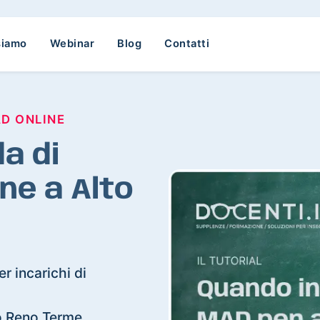
siamo
Webinar
Blog
Contatti
AD ONLINE
a di
ne a Alto
r incarichi di
lto Reno Terme