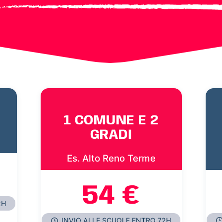
1 COMUNE E 2
GRADI
Es. Alto Reno Terme
54 €
2H
INVIO ALLE SCUOLE ENTRO 72H