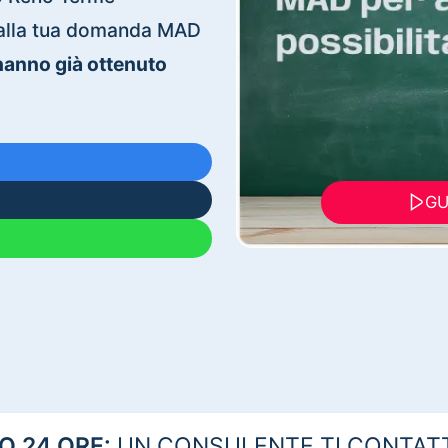
ti alla tua domanda MAD
 hanno già ottenuto
GU
 24 ORE:
UN CONSULENTE TI CONTAT