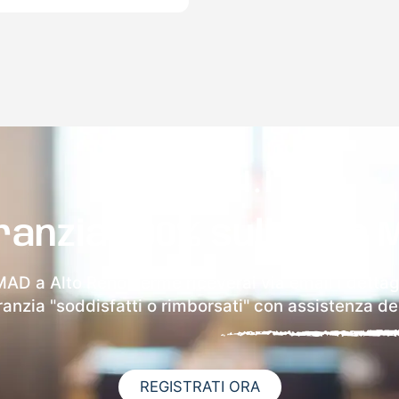
ranzia 100% sulla tua 
 MAD a Alto Reno Terme riceverai via email i dettagl
aranzia "soddisfatti o rimborsati" con assistenza ded
REGISTRATI ORA