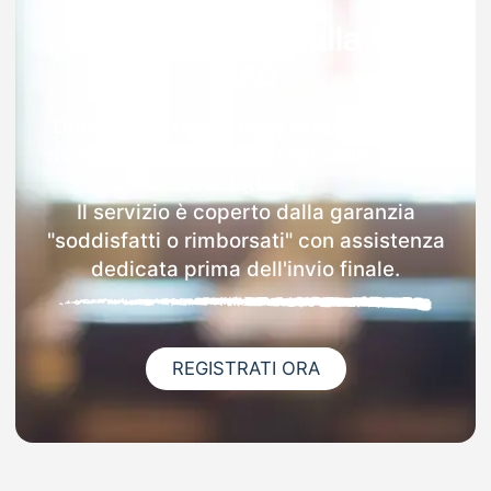
Garanzia 100% sulla tua
MAD
Dopo l'invio online della MAD a Andreis
riceverai via email i dettagli delle scuole
contattate.
Il servizio è coperto dalla garanzia
"soddisfatti o rimborsati" con assistenza
dedicata prima dell'invio finale.
REGISTRATI ORA