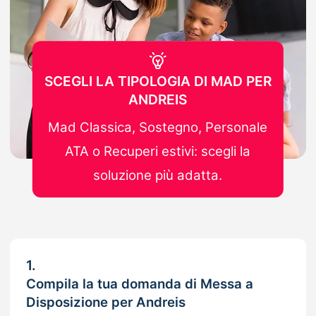
SCEGLI LA TIPOLOGIA DI MAD PER
ANDREIS
Mad Classica, Sostegno, Personale
ATA o Recuperi estivi: scegli la
soluzione più adatta.
1.
Compila la tua domanda di Messa a
Disposizione per Andreis