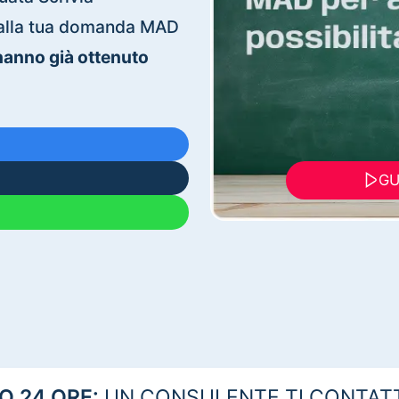
ti alla tua domanda MAD
 hanno già ottenuto
GU
 24 ORE:
UN CONSULENTE TI CONTAT