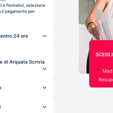
ci e formativi, seleziona
 il pagamento per
 entro 24 ore
SCEGLI
e di Arquata Scrivia
Mad 
Recupe
o
t