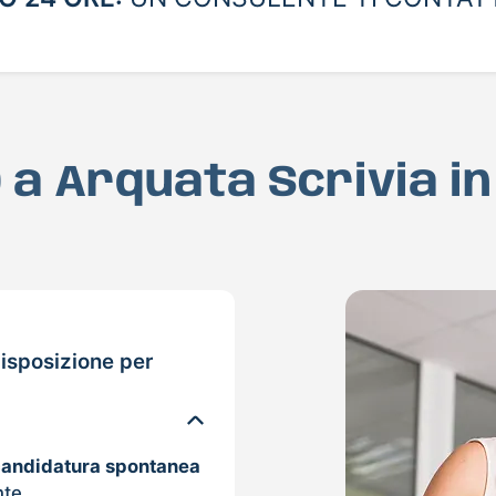
D a Arquata Scrivia i
isposizione per
candidatura spontanea
nte.