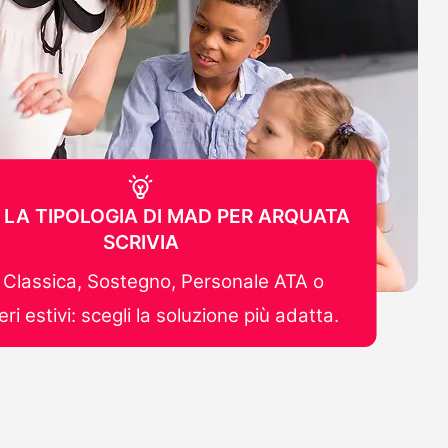
 LA TIPOLOGIA DI MAD PER ARQUATA
SCRIVIA
Classica, Sostegno, Personale ATA o
ri estivi: scegli la soluzione più adatta.