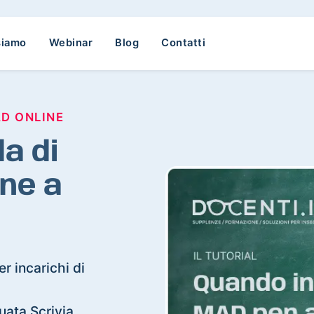
siamo
Webinar
Blog
Contatti
AD ONLINE
a di
ne a
r incarichi di
quata Scrivia