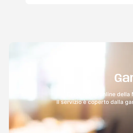
Ga
Dopo l'invio online della
Il servizio è coperto dalla g