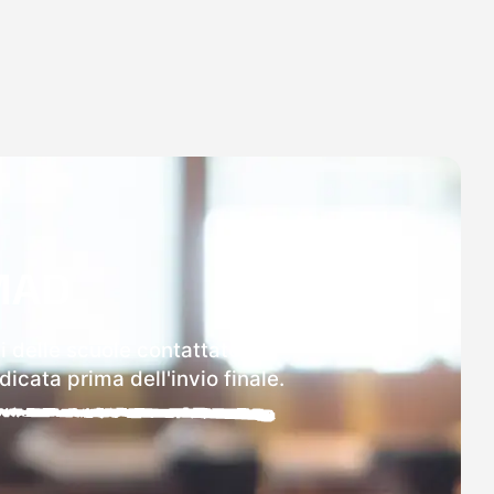
MAD
i delle scuole contattate.
icata prima dell'invio finale.