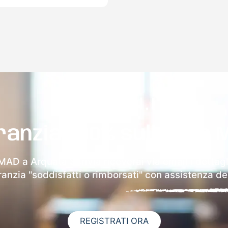
ranzia 100% sulla tua 
 MAD a Arquata Scrivia riceverai via email i dettagl
aranzia "soddisfatti o rimborsati" con assistenza ded
REGISTRATI ORA