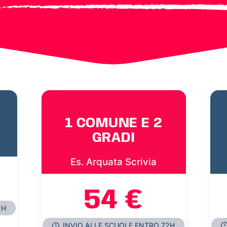
1 COMUNE E 2
GRADI
Es. Arquata Scrivia
54 €
2H
INVIO ALLE SCUOLE ENTRO 72H