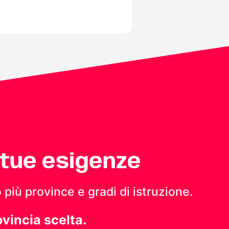
 tue esigenze
 più province e gradi di istruzione.
ovincia scelta.