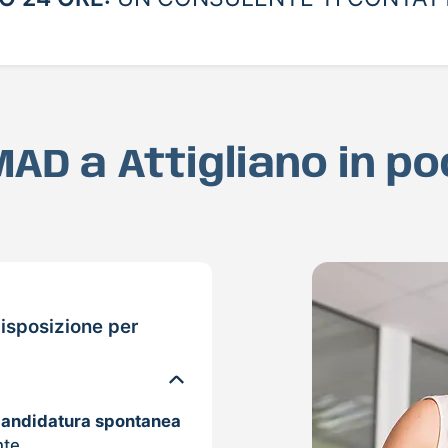
 MAD a Attigliano in p
isposizione per
candidatura spontanea
nte.