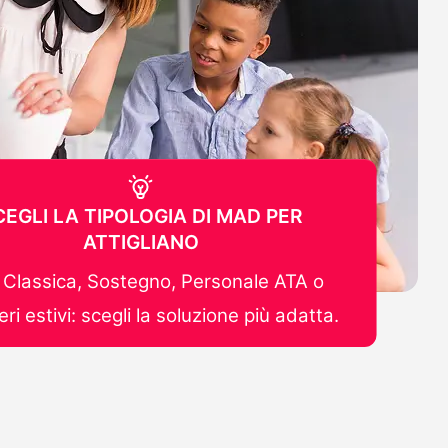
CEGLI LA TIPOLOGIA DI MAD PER
ATTIGLIANO
Classica, Sostegno, Personale ATA o
ri estivi: scegli la soluzione più adatta.