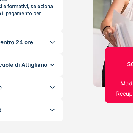
ci e formativi, seleziona
 il pagamento per
 entro 24 ore
S
uole di Attigliano
Mad 
o
Recupe
t