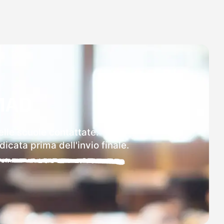
MAD
elle scuole contattate.
icata prima dell'invio finale.