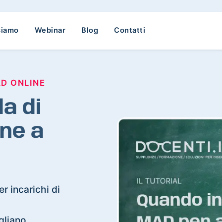
siamo
Webinar
Blog
Contatti
AD ONLINE
a di
ne a
r incarichi di
igliano