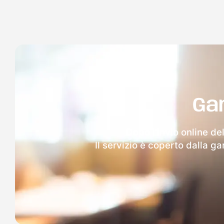
Ga
Dopo l'invio online de
Il servizio è coperto dalla g