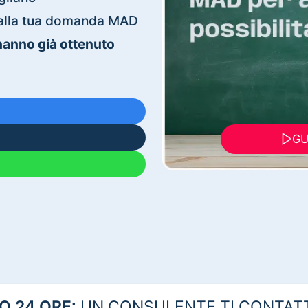
ti alla tua domanda MAD
 hanno già ottenuto
GU
 24 ORE:
UN CONSULENTE TI CONTAT