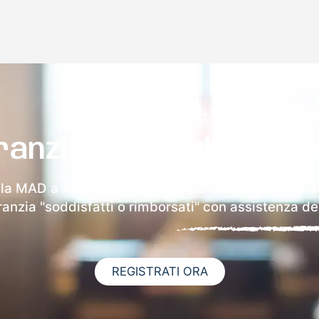
ranzia 100% sulla tua 
lla MAD a Attigliano riceverai via email i dettagli d
aranzia "soddisfatti o rimborsati" con assistenza ded
REGISTRATI ORA