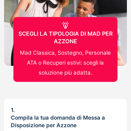
SCEGLI LA TIPOLOGIA DI MAD PER
AZZONE
Mad Classica, Sostegno, Personale
ATA o Recuperi estivi: scegli la
soluzione più adatta.
1.
Compila la tua domanda di Messa a
Disposizione per Azzone