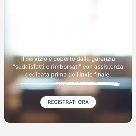
Garanzia 100% sulla tua
MAD
Dopo l'invio online della MAD a Azzone
riceverai via email i dettagli delle scuole
contattate.
Il servizio è coperto dalla garanzia
"soddisfatti o rimborsati" con assistenza
dedicata prima dell'invio finale.
REGISTRATI ORA