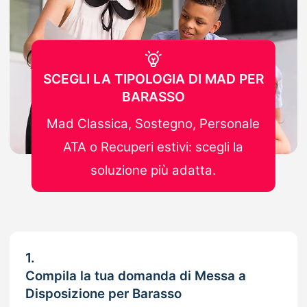
SCEGLI LA TIPOLOGIA DI MAD PER
BARASSO
Mad Classica, Sostegno, Personale
ATA o Recuperi estivi: scegli la
soluzione più adatta.
1.
Compila la tua domanda di Messa a
Disposizione per Barasso