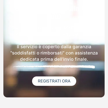
Garanzia 100% sulla tua
MAD
Dopo l'invio online della MAD a Barasso
riceverai via email i dettagli delle scuole
contattate.
Il servizio è coperto dalla garanzia
"soddisfatti o rimborsati" con assistenza
dedicata prima dell'invio finale.
REGISTRATI ORA