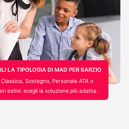
LI LA TIPOLOGIA DI MAD PER BARZIO
Classica, Sostegno, Personale ATA o
ri estivi: scegli la soluzione più adatta.