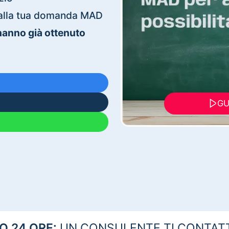
ti alla tua domanda MAD
 hanno già ottenuto
GU
 24 ORE:
UN CONSULENTE TI CONTAT