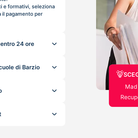
ci e formativi, seleziona
 il pagamento per
 entro 24 ore
cuole di Barzio
SCEG
Mad 
o
Recupe
t