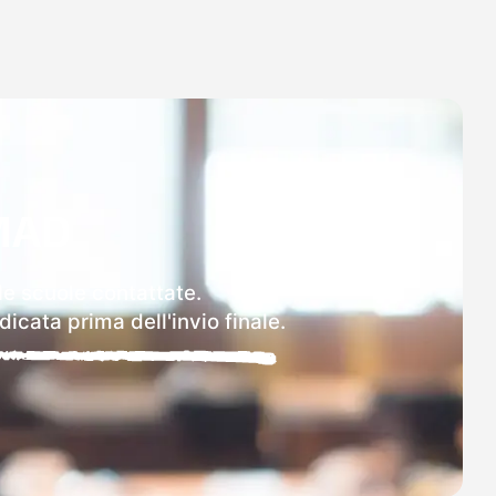
MAD
lle scuole contattate.
icata prima dell'invio finale.