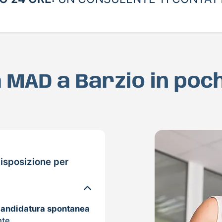
ua MAD a Barzio in poc
isposizione per
candidatura spontanea
nte.