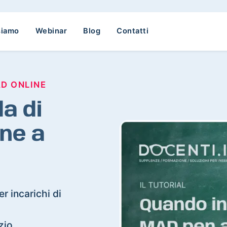
siamo
Webinar
Blog
Contatti
AD ONLINE
a di
ne a
r incarichi di
zio