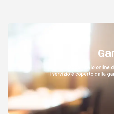
Ga
Dopo l'invio online d
Il servizio è coperto dalla g