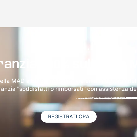
ranzia 100% sulla tua 
ella MAD a Barzio riceverai via email i dettagli de
aranzia "soddisfatti o rimborsati" con assistenza ded
REGISTRATI ORA