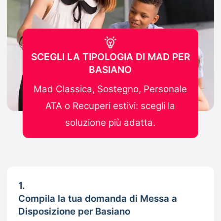
SCEGLI LA TIPOLOGIA DI MAD PER
BASIANO
Mad Classica, Sostegno, Personale
ATA o Recuperi estivi: scegli la
soluzione più adatta.
1.
Compila la tua domanda di Messa a
Disposizione per Basiano