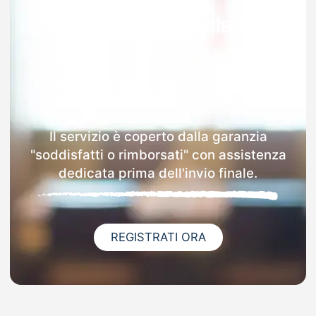
Garanzia 100% sulla tua
MAD
Dopo l'invio online della MAD a Basiano
riceverai via email i dettagli delle scuole
contattate.
Il servizio è coperto dalla garanzia
"soddisfatti o rimborsati" con assistenza
dedicata prima dell'invio finale.
REGISTRATI ORA