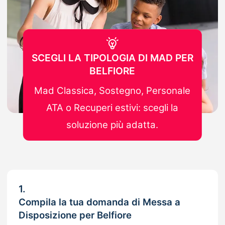
SCEGLI LA TIPOLOGIA DI MAD PER
BELFIORE
Mad Classica, Sostegno, Personale
ATA o Recuperi estivi: scegli la
soluzione più adatta.
1.
Compila la tua domanda di Messa a
Disposizione per Belfiore