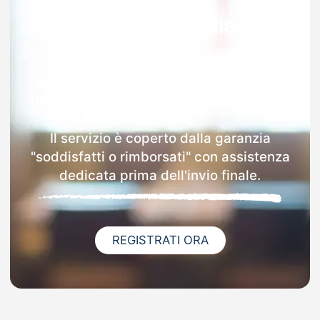
Garanzia 100% sulla tua
MAD
Dopo l'invio online della MAD a Belfiore
riceverai via email i dettagli delle scuole
contattate.
Il servizio è coperto dalla garanzia
"soddisfatti o rimborsati" con assistenza
dedicata prima dell'invio finale.
REGISTRATI ORA