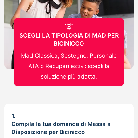
SCEGLI LA TIPOLOGIA DI MAD PER
BICINICCO
Mad Classica, Sostegno, Personale
ATA o Recuperi estivi: scegli la
soluzione più adatta.
1.
Compila la tua domanda di Messa a
Disposizione per Bicinicco