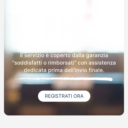
Garanzia 100% sulla tua
MAD
Dopo l'invio online della MAD a Bicinicco
riceverai via email i dettagli delle scuole
contattate.
Il servizio è coperto dalla garanzia
"soddisfatti o rimborsati" con assistenza
dedicata prima dell'invio finale.
REGISTRATI ORA