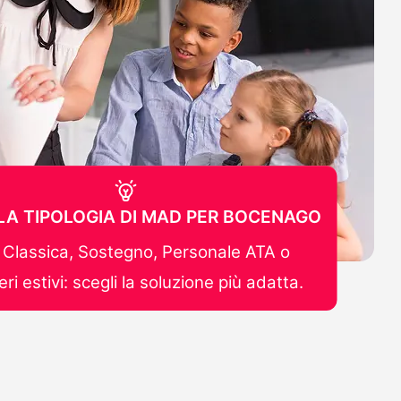
 LA TIPOLOGIA DI MAD PER BOCENAGO
Classica, Sostegno, Personale ATA o
ri estivi: scegli la soluzione più adatta.