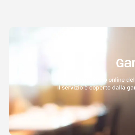
Ga
Dopo l'invio online de
Il servizio è coperto dalla g