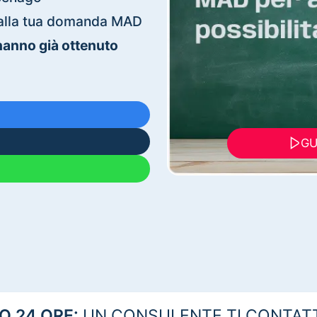
ti alla tua domanda MAD
 hanno già ottenuto
GU
 24 ORE:
UN CONSULENTE TI CONTAT