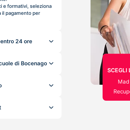
ci e formativi, seleziona
 il pagamento per
 entro 24 ore
scuole di Bocenago
SCEGLI
Mad 
o
Recupe
t