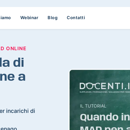
siamo
Webinar
Blog
Contatti
AD ONLINE
a di
ne a
r incarichi di
ocenago