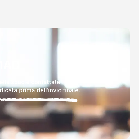
MAD
elle scuole contattate.
icata prima dell'invio finale.