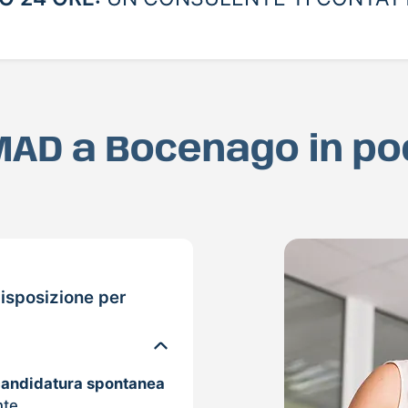
 MAD a Bocenago in p
isposizione per
candidatura spontanea
nte.