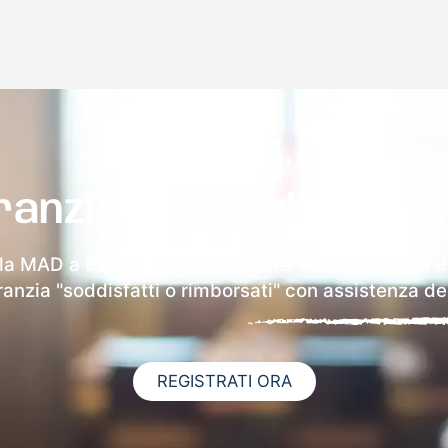
ranzia 100% sulla tua 
lla MAD a Bocenago riceverai via email i dettagli d
aranzia "soddisfatti o rimborsati" con assistenza ded
REGISTRATI ORA