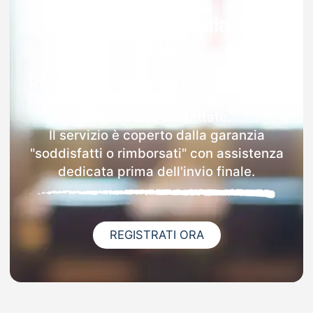
Garanzia 100% sulla tua
MAD
Dopo l'invio online della MAD a Boffalora
Sopra Ticino riceverai via email i dettagli
delle scuole contattate.
Il servizio è coperto dalla garanzia
"soddisfatti o rimborsati" con assistenza
dedicata prima dell'invio finale.
REGISTRATI ORA