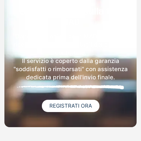
Garanzia 100% sulla tua
MAD
Dopo l'invio online della MAD a Bolgare
riceverai via email i dettagli delle scuole
contattate.
Il servizio è coperto dalla garanzia
"soddisfatti o rimborsati" con assistenza
dedicata prima dell'invio finale.
REGISTRATI ORA