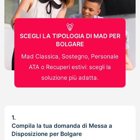
SCEGLI LA TIPOLOGIA DI MAD PER
BOLGARE
Mad Classica, Sostegno, Personale
ATA o Recuperi estivi: scegli la
soluzione più adatta.
1.
Compila la tua domanda di Messa a
Disposizione per Bolgare