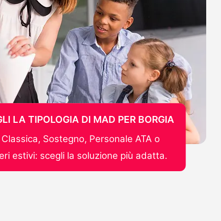
LI LA TIPOLOGIA DI MAD PER BORGIA
Classica, Sostegno, Personale ATA o
ri estivi: scegli la soluzione più adatta.