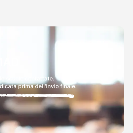
MAD
lle scuole contattate.
icata prima dell'invio finale.