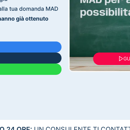
ti alla tua domanda MAD
 hanno già ottenuto
GU
 24 ORE:
UN CONSULENTE TI CONTAT