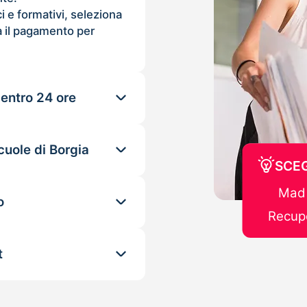
ci e formativi, seleziona
 il pagamento per
 entro 24 ore
cuole di Borgia
SCEG
Mad 
o
Recupe
t