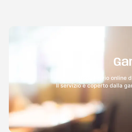
Ga
Dopo l'invio online d
Il servizio è coperto dalla g