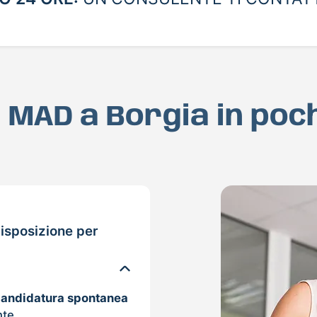
ua MAD a Borgia in poc
isposizione per
candidatura spontanea
nte.