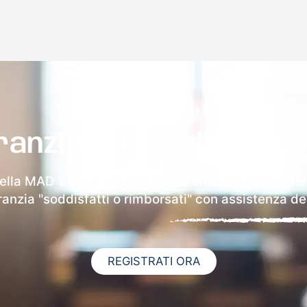
ranzia 100% sulla tua 
ella MAD a Borgia riceverai via email i dettagli de
aranzia "soddisfatti o rimborsati" con assistenza ded
REGISTRATI ORA