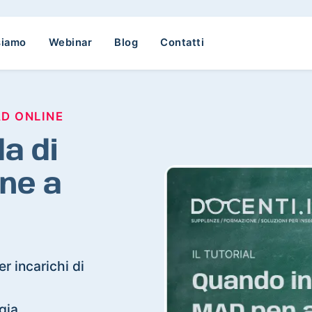
siamo
Webinar
Blog
Contatti
AD ONLINE
a di
ne a
r incarichi di
rgia