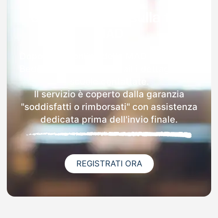
Garanzia 100% sulla tua
MAD
Dopo l'invio online della MAD a Brezzo Di
Bedero riceverai via email i dettagli delle
scuole contattate.
Il servizio è coperto dalla garanzia
"soddisfatti o rimborsati" con assistenza
dedicata prima dell'invio finale.
REGISTRATI ORA