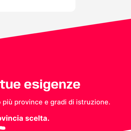
 tue esigenze
 più province e gradi di istruzione.
ovincia scelta.