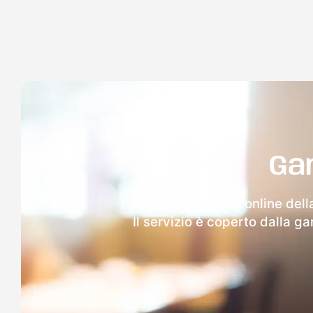
Ga
Dopo l'invio online del
Il servizio è coperto dalla g