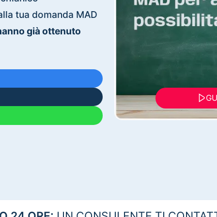
ti alla tua domanda MAD
 hanno già ottenuto
GU
 24 ORE:
UN CONSULENTE TI CONTAT