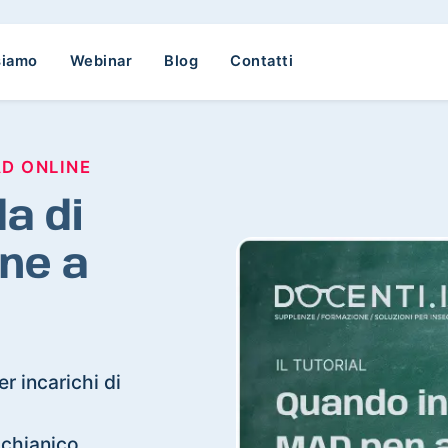
siamo
Webinar
Blog
Contatti
AD ONLINE
a di
ne a
r incarichi di
ucchianico