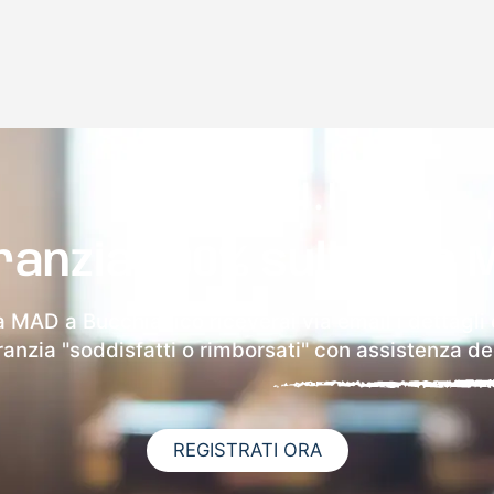
ranzia 100% sulla tua 
la MAD a Bucchianico riceverai via email i dettagli 
aranzia "soddisfatti o rimborsati" con assistenza ded
REGISTRATI ORA