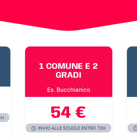
1 COMUNE E 2
GRADI
Es. Bucchianico
54 €
2H
INVIO ALLE SCUOLE ENTRO 72H