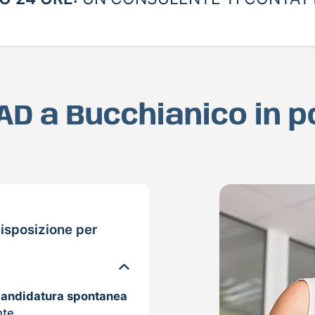
MAD a Bucchianico in 
isposizione per
candidatura spontanea
nte.