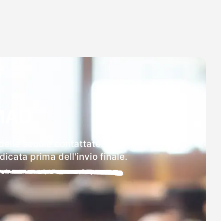
MAD
delle scuole contattate.
icata prima dell'invio finale.