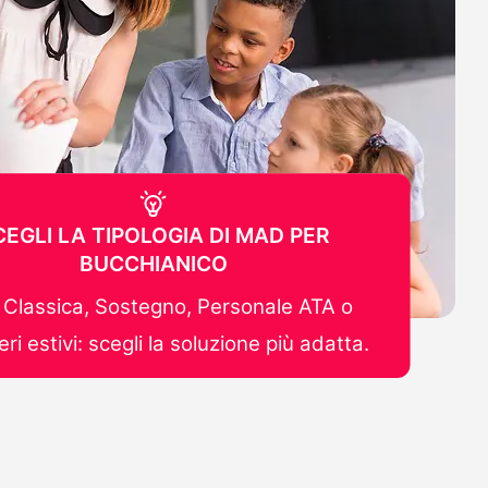
CEGLI LA TIPOLOGIA DI MAD PER
BUCCHIANICO
Classica, Sostegno, Personale ATA o
ri estivi: scegli la soluzione più adatta.