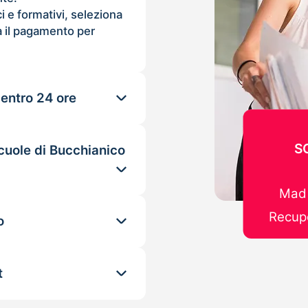
ci e formativi, seleziona
 il pagamento per
 entro 24 ore
S
cuole di Bucchianico
Mad 
Recupe
o
t