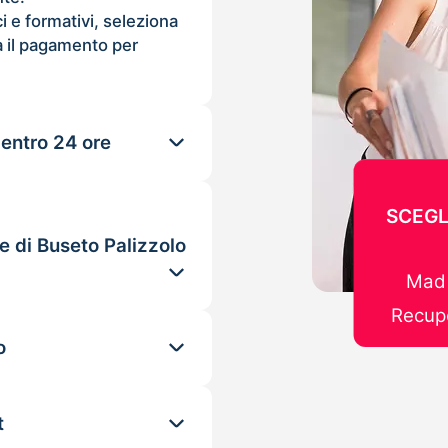
ci e formativi, seleziona
 il pagamento per
 entro 24 ore
SCEGL
e di Buseto Palizzolo
Mad 
Recupe
o
t