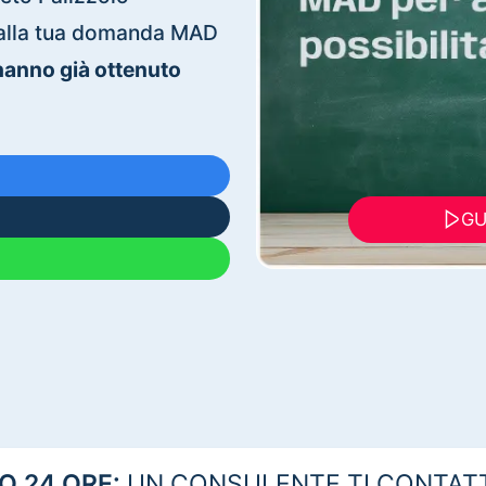
ti alla tua domanda MAD
 hanno già ottenuto
GU
 24 ORE:
UN CONSULENTE TI CONTAT