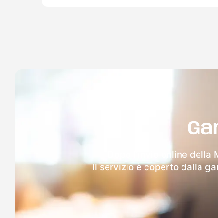
Ga
Dopo l'invio online della 
Il servizio è coperto dalla g