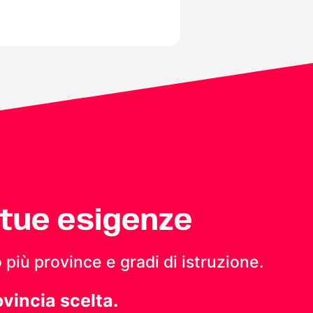
 tue esigenze
 più province e gradi di istruzione.
ovincia scelta.