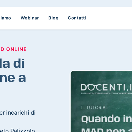
siamo
Webinar
Blog
Contatti
AD ONLINE
a di
ne a
r incarichi di
seto Palizzolo