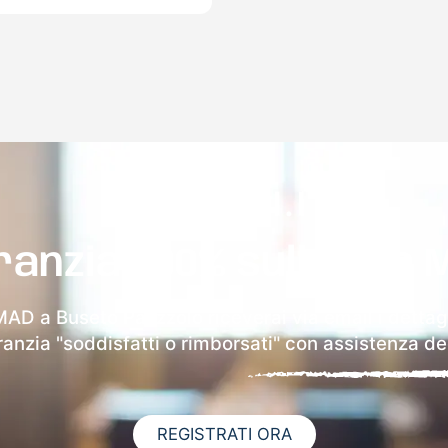
ranzia 100% sulla tua 
MAD a Buseto Palizzolo riceverai via email i dettag
aranzia "soddisfatti o rimborsati" con assistenza ded
REGISTRATI ORA