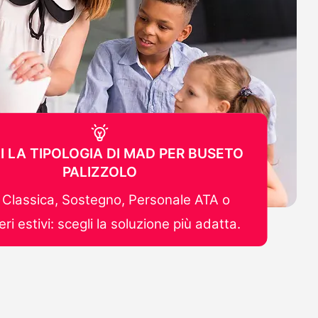
I LA TIPOLOGIA DI MAD PER BUSETO
PALIZZOLO
Classica, Sostegno, Personale ATA o
ri estivi: scegli la soluzione più adatta.