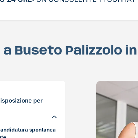
D a Buseto Palizzolo i
isposizione per
candidatura spontanea
nte.