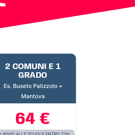
2 COMUNI E 1
GRADO
Es. Buseto Palizzolo +
Mantova
64 €
INVIO ALLE SCUOLE ENTRO 72H