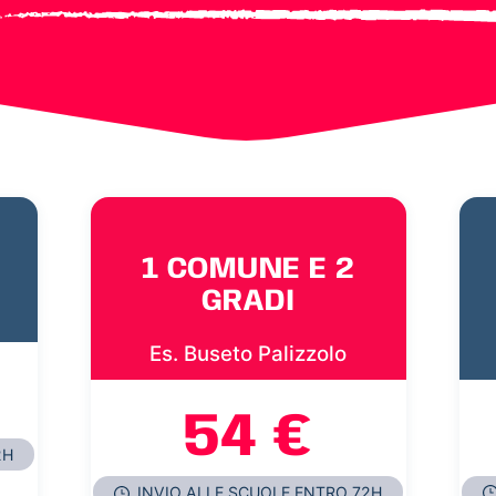
1 COMUNE E 2
GRADI
Es. Buseto Palizzolo
54 €
2H
INVIO ALLE SCUOLE ENTRO 72H