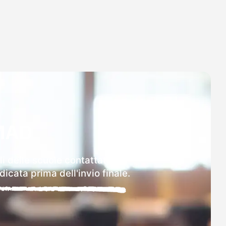
MAD
li delle scuole contattate.
icata prima dell'invio finale.