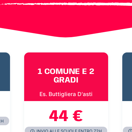
1 COMUNE E 2
GRADI
Es. Buttigliera D'asti
44 €
2H
INVIO ALLE SCUOLE ENTRO 72H