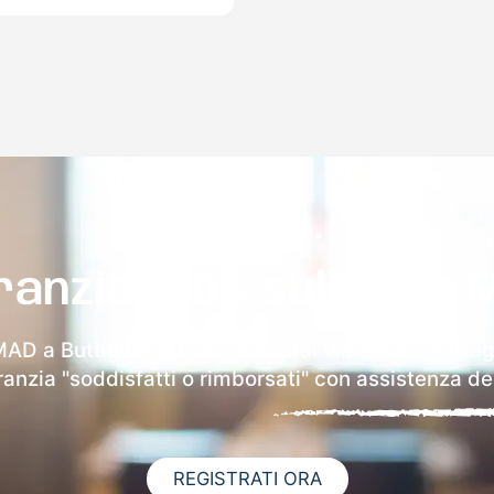
ranzia 100% sulla tua 
MAD a Buttigliera D'asti riceverai via email i dettag
aranzia "soddisfatti o rimborsati" con assistenza ded
REGISTRATI ORA