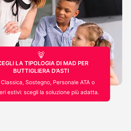
CEGLI LA TIPOLOGIA DI MAD PER
BUTTIGLIERA D'ASTI
Classica, Sostegno, Personale ATA o
ri estivi: scegli la soluzione più adatta.