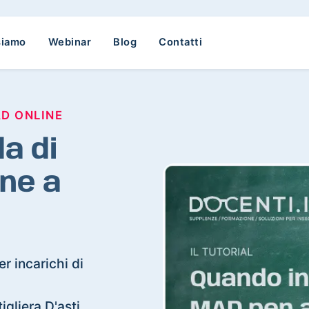
siamo
Webinar
Blog
Contatti
AD ONLINE
a di
ne a
r incarichi di
igliera D'asti