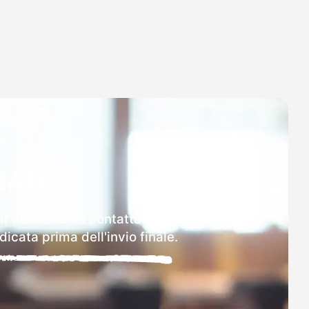
MAD
li delle scuole contattate.
icata prima dell'invio finale.