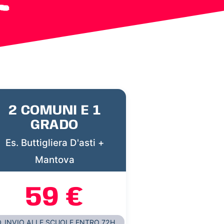
2 COMUNI E 1
GRADO
Es. Buttigliera D'asti +
Mantova
59 €
INVIO ALLE SCUOLE ENTRO 72H