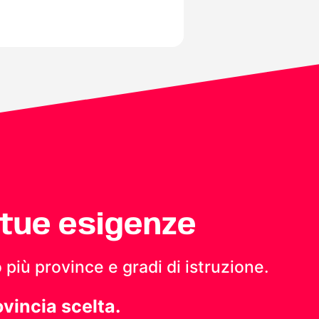
 tue esigenze
 più province e gradi di istruzione.
ovincia scelta.