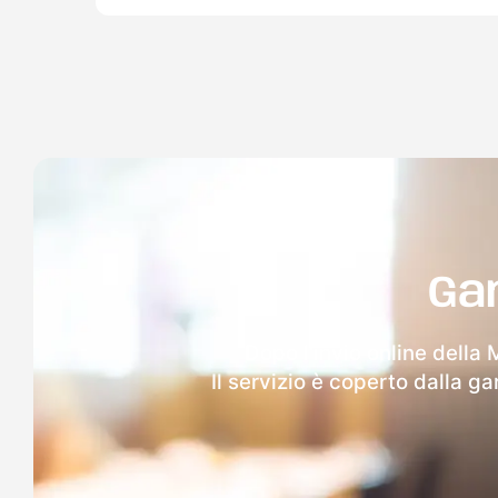
Ga
Dopo l'invio online della 
Il servizio è coperto dalla g