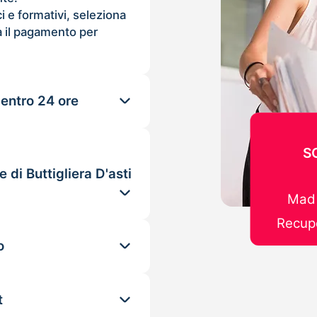
ci e formativi, seleziona
 il pagamento per
 entro 24 ore
S
 di Buttigliera D'asti
Mad 
Recupe
o
t