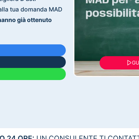
ti alla tua domanda MAD
 hanno già ottenuto
GU
 24 ORE:
UN CONSULENTE TI CONTAT