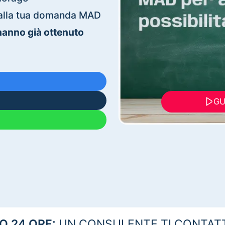
ti alla tua domanda MAD
 hanno già ottenuto
GU
 24 ORE:
UN CONSULENTE TI CONTAT