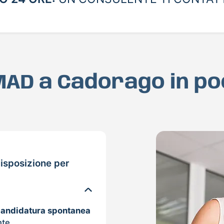
 MAD a Cadorago in p
isposizione per
candidatura spontanea
nte.