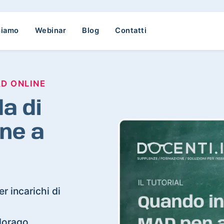
siamo
Webinar
Blog
Contatti
AD ONLINE
a di
ne a
r incarichi di
adorago