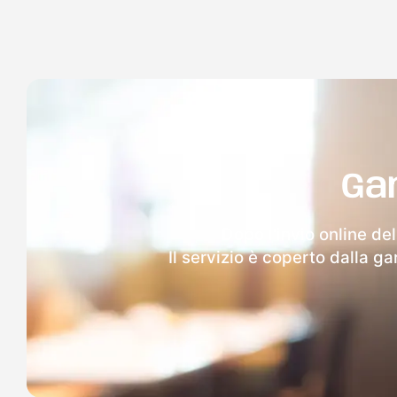
Ga
Dopo l'invio online de
Il servizio è coperto dalla g