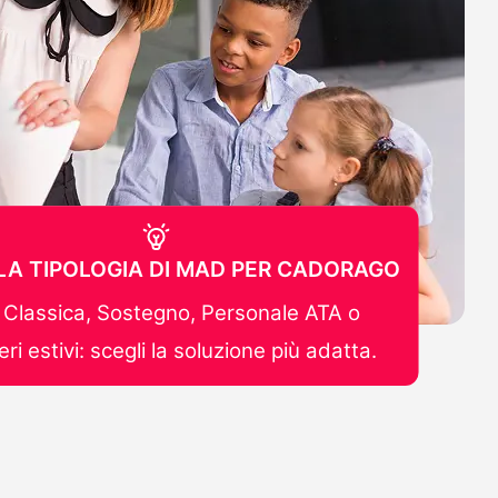
 LA TIPOLOGIA DI MAD PER CADORAGO
Classica, Sostegno, Personale ATA o
ri estivi: scegli la soluzione più adatta.