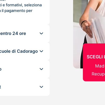
ci e formativi, seleziona
 il pagamento per
 entro 24 ore
scuole di Cadorago
SCEGLI
Mad 
o
Recupe
t