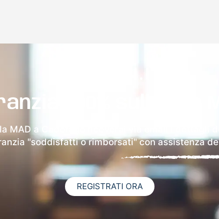
ranzia 100% sulla tua 
lla MAD a Cadorago riceverai via email i dettagli d
aranzia "soddisfatti o rimborsati" con assistenza ded
REGISTRATI ORA