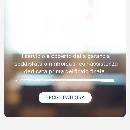
Garanzia 100% sulla tua
MAD
Dopo l'invio online della MAD a Calcio
riceverai via email i dettagli delle scuole
contattate.
Il servizio è coperto dalla garanzia
"soddisfatti o rimborsati" con assistenza
dedicata prima dell'invio finale.
REGISTRATI ORA