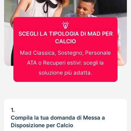
SCEGLI LA TIPOLOGIA DI MAD PER
CALCIO
Mad Classica, Sostegno, Personale
ATA o Recuperi estivi: scegli la
soluzione più adatta.
1.
Compila la tua domanda di Messa a
Disposizione per Calcio