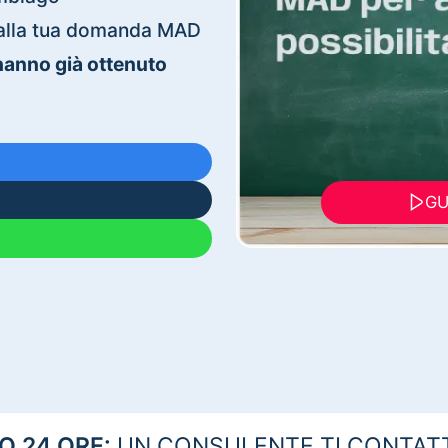
ti alla tua domanda MAD
 hanno già ottenuto
GU
 24 ORE:
UN CONSULENTE TI CONTAT