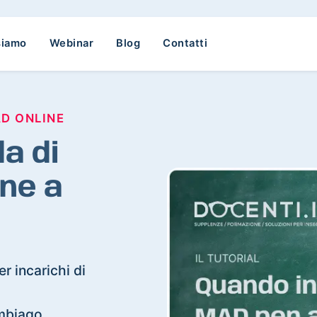
siamo
Webinar
Blog
Contatti
AD ONLINE
a di
ne a
r incarichi di
ambiago