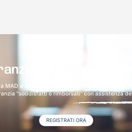
ranzia 100% sulla tua 
lla MAD a Cambiago riceverai via email i dettagli d
aranzia "soddisfatti o rimborsati" con assistenza ded
REGISTRATI ORA