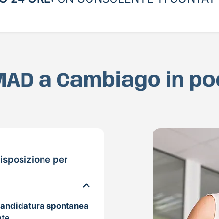
 MAD a Cambiago in p
isposizione per
candidatura spontanea
nte.