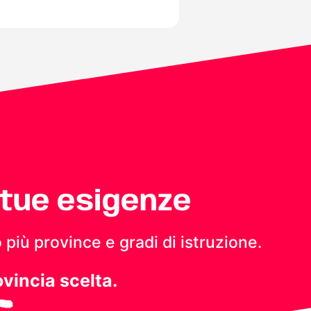
 tue esigenze
 più province e gradi di istruzione.
ovincia scelta.