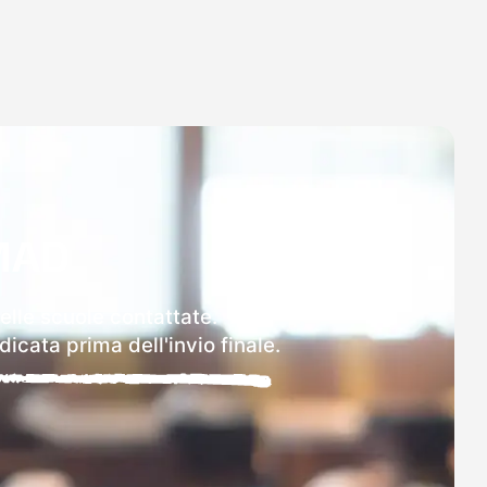
MAD
elle scuole contattate.
icata prima dell'invio finale.