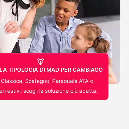
 LA TIPOLOGIA DI MAD PER CAMBIAGO
Classica, Sostegno, Personale ATA o
ri estivi: scegli la soluzione più adatta.