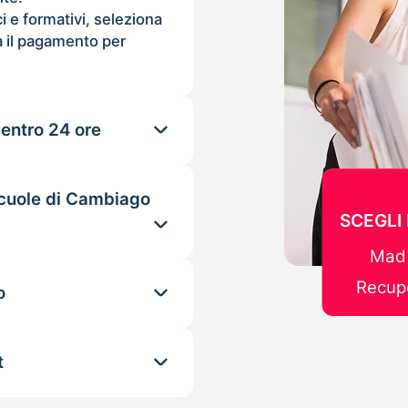
ci e formativi, seleziona
 il pagamento per
 entro 24 ore
scuole di Cambiago
SCEGLI
Mad 
Recupe
o
t