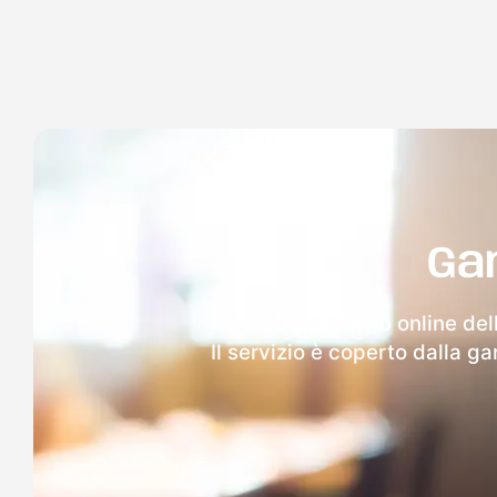
Ga
Dopo l'invio online de
Il servizio è coperto dalla g