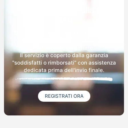
Garanzia 100% sulla tua
MAD
Dopo l'invio online della MAD a Campo
Calabro riceverai via email i dettagli
delle scuole contattate.
Il servizio è coperto dalla garanzia
"soddisfatti o rimborsati" con assistenza
dedicata prima dell'invio finale.
REGISTRATI ORA