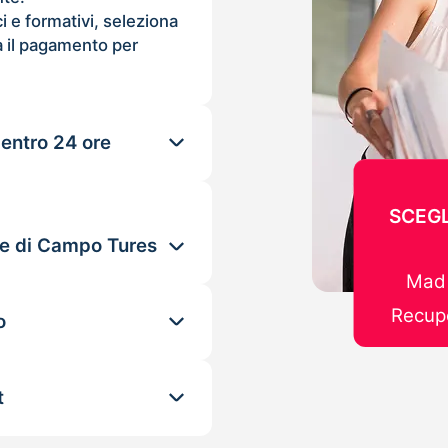
ci e formativi, seleziona
 il pagamento per
 entro 24 ore
SCEGL
le di Campo Tures
Mad 
Recupe
o
t