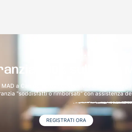
ranzia 100% sulla tua 
a MAD a Campo Tures riceverai via email i dettagli
aranzia "soddisfatti o rimborsati" con assistenza ded
REGISTRATI ORA