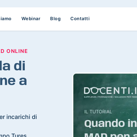
siamo
Webinar
Blog
Contatti
AD ONLINE
a di
ne a
r incarichi di
ampo Tures