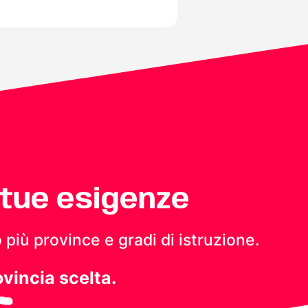
 tue esigenze
 più province e gradi di istruzione.
ovincia scelta.