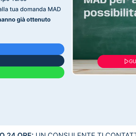
ti alla tua domanda MAD
 hanno già ottenuto
GU
 24 ORE:
UN CONSULENTE TI CONTAT