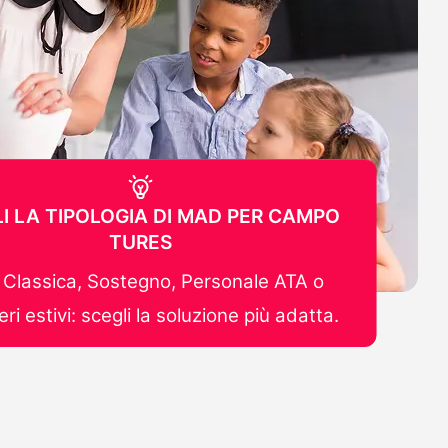
I LA TIPOLOGIA DI MAD PER CAMPO
TURES
Classica, Sostegno, Personale ATA o
ri estivi: scegli la soluzione più adatta.