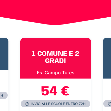
1 COMUNE E 2
GRADI
Es. Campo Tures
54 €
2H
INVIO ALLE SCUOLE ENTRO 72H