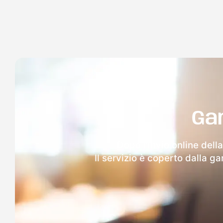
Ga
Dopo l'invio online dell
Il servizio è coperto dalla g