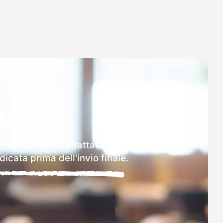
MAD
 delle scuole contattate.
icata prima dell'invio finale.