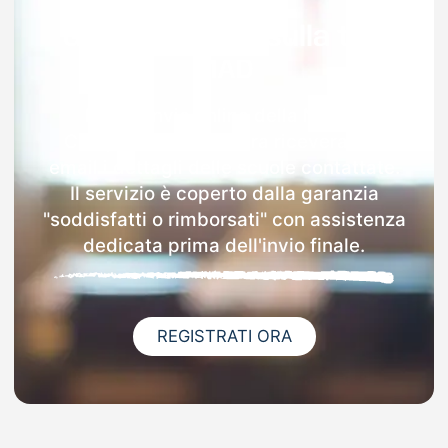
Garanzia 100% sulla tua
MAD
Dopo l'invio online della MAD a
Campobello Di Mazara riceverai via
email i dettagli delle scuole contattate.
Il servizio è coperto dalla garanzia
"soddisfatti o rimborsati" con assistenza
dedicata prima dell'invio finale.
REGISTRATI ORA