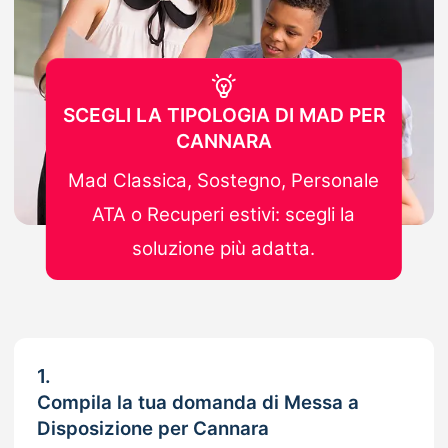
SCEGLI LA TIPOLOGIA DI MAD PER
CANNARA
Mad Classica, Sostegno, Personale
ATA o Recuperi estivi: scegli la
soluzione più adatta.
1.
Compila la tua domanda di Messa a
Disposizione per Cannara