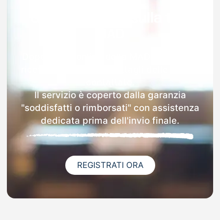
Garanzia 100% sulla tua
MAD
Dopo l'invio online della MAD a Cannara
riceverai via email i dettagli delle scuole
contattate.
Il servizio è coperto dalla garanzia
"soddisfatti o rimborsati" con assistenza
dedicata prima dell'invio finale.
REGISTRATI ORA