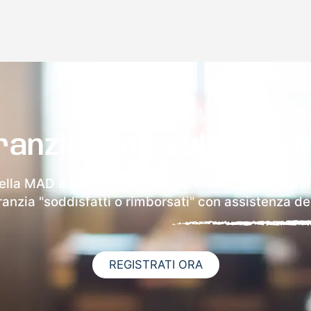
ranzia 100% sulla tua 
ella MAD a Caorle riceverai via email i dettagli de
aranzia "soddisfatti o rimborsati" con assistenza ded
REGISTRATI ORA