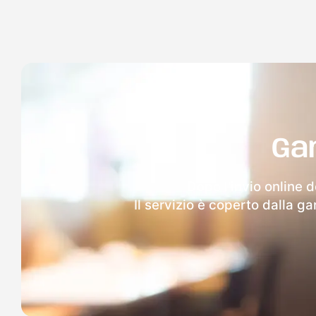
Ga
Dopo l'invio online d
Il servizio è coperto dalla g