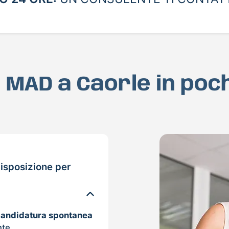
ua MAD a Caorle in poc
isposizione per
candidatura spontanea
nte.