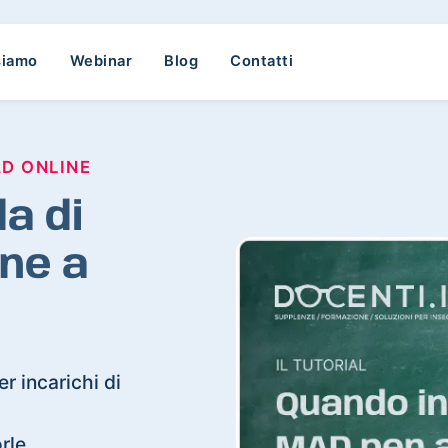
siamo
Webinar
Blog
Contatti
AD ONLINE
a di
ne a
r incarichi di
orle