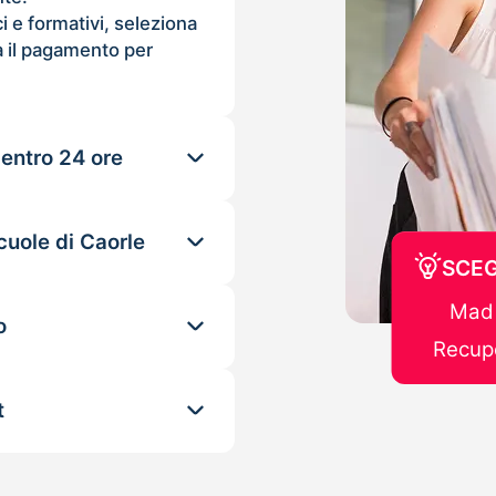
ci e formativi, seleziona
 il pagamento per
 entro 24 ore
cuole di Caorle
SCEG
Mad 
o
Recupe
t