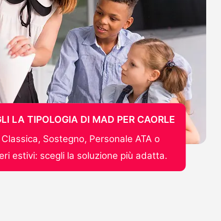
LI LA TIPOLOGIA DI MAD PER CAORLE
Classica, Sostegno, Personale ATA o
ri estivi: scegli la soluzione più adatta.