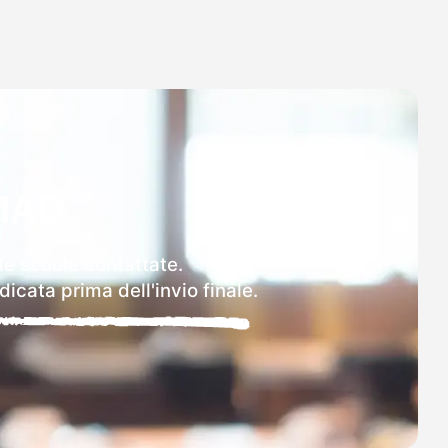
MAD
lle scuole contattate.
icata prima dell'invio finale.