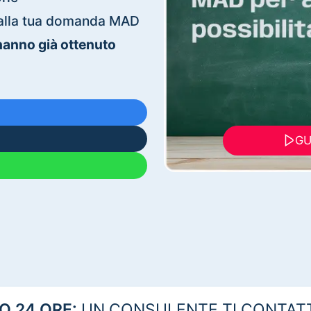
ti alla tua domanda MAD
 hanno già ottenuto
GU
 24 ORE:
UN CONSULENTE TI CONTAT