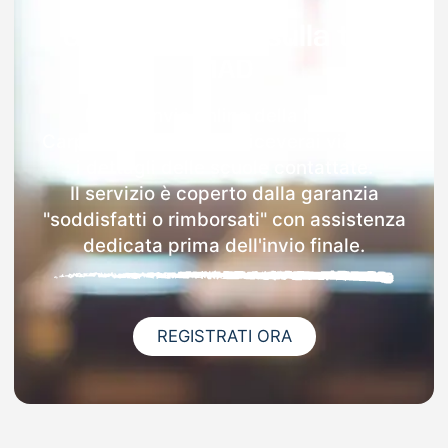
Garanzia 100% sulla tua
MAD
Dopo l'invio online della MAD a
Carpaneto Piacentino riceverai via email
i dettagli delle scuole contattate.
Il servizio è coperto dalla garanzia
"soddisfatti o rimborsati" con assistenza
dedicata prima dell'invio finale.
REGISTRATI ORA