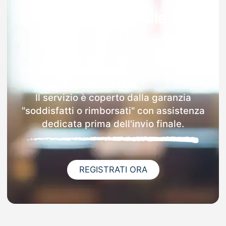
Garanzia 100% sulla tua
MAD
Dopo l'invio online della MAD a Carpi
riceverai via email i dettagli delle scuole
contattate.
Il servizio è coperto dalla garanzia
"soddisfatti o rimborsati" con assistenza
dedicata prima dell'invio finale.
REGISTRATI ORA