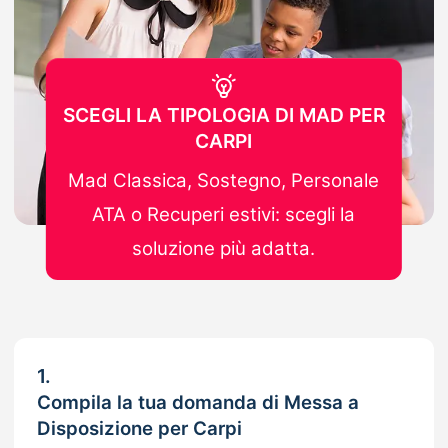
SCEGLI LA TIPOLOGIA DI MAD PER
CARPI
Mad Classica, Sostegno, Personale
ATA o Recuperi estivi: scegli la
soluzione più adatta.
1.
Compila la tua domanda di Messa a
Disposizione per Carpi