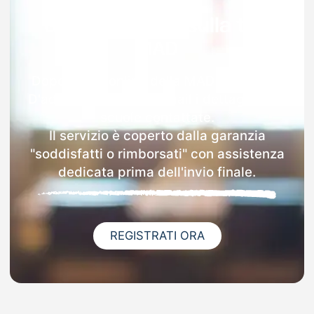
Garanzia 100% sulla tua
MAD
Dopo l'invio online della MAD a Casirate
D'adda riceverai via email i dettagli delle
scuole contattate.
Il servizio è coperto dalla garanzia
"soddisfatti o rimborsati" con assistenza
dedicata prima dell'invio finale.
REGISTRATI ORA