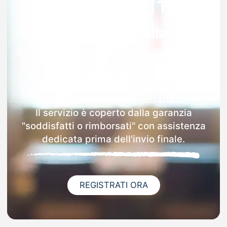
Garanzia 100% sulla tua
MAD
Dopo l'invio online della MAD a
Castelfranco Emilia riceverai via email i
dettagli delle scuole contattate.
Il servizio è coperto dalla garanzia
"soddisfatti o rimborsati" con assistenza
dedicata prima dell'invio finale.
REGISTRATI ORA