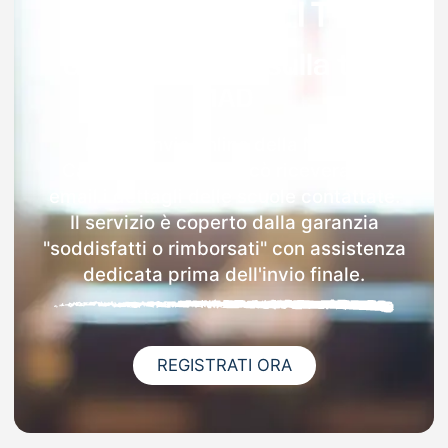
Garanzia 100% sulla tua
MAD
Dopo l'invio online della MAD a
Castelfranco Piandiscò riceverai via
email i dettagli delle scuole contattate.
Il servizio è coperto dalla garanzia
"soddisfatti o rimborsati" con assistenza
dedicata prima dell'invio finale.
REGISTRATI ORA