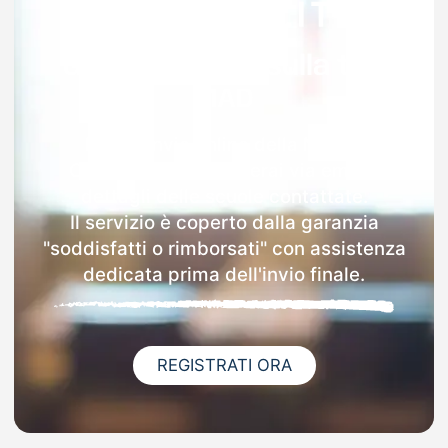
Garanzia 100% sulla tua
MAD
Dopo l'invio online della MAD a
Castellamonte riceverai via email i
dettagli delle scuole contattate.
Il servizio è coperto dalla garanzia
"soddisfatti o rimborsati" con assistenza
dedicata prima dell'invio finale.
REGISTRATI ORA