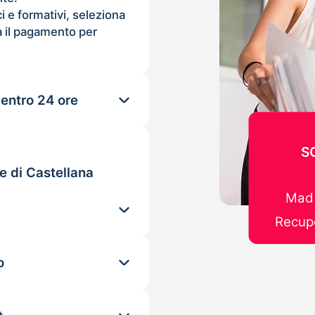
ci e formativi, seleziona
 il pagamento per
 entro 24 ore
S
e di Castellana
Mad 
Recupe
o