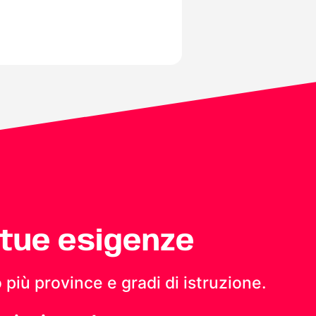
 tue esigenze
 più province e gradi di istruzione.