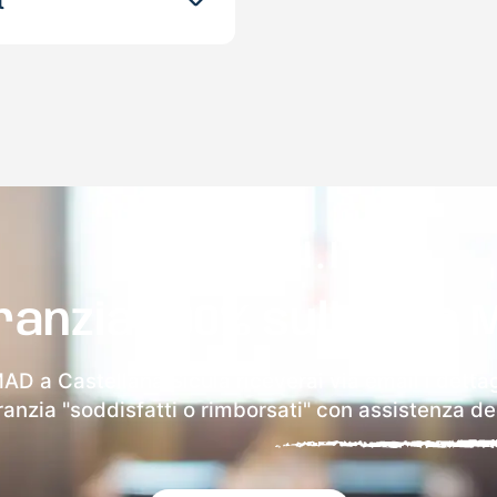
t
ranzia 100% sulla tua 
MAD a Castellana Sicula riceverai via email i dettag
aranzia "soddisfatti o rimborsati" con assistenza ded