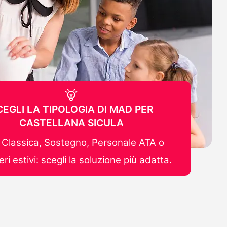
CEGLI LA TIPOLOGIA DI MAD PER
CASTELLANA SICULA
Classica, Sostegno, Personale ATA o
ri estivi: scegli la soluzione più adatta.