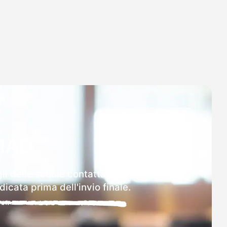
MAD
li delle scuole contattate.
icata prima dell'invio finale.