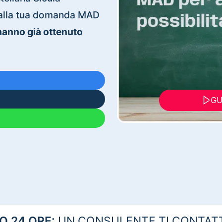
ti alla tua domanda MAD
 hanno già ottenuto
GU
 24 ORE:
UN CONSULENTE TI CONTAT