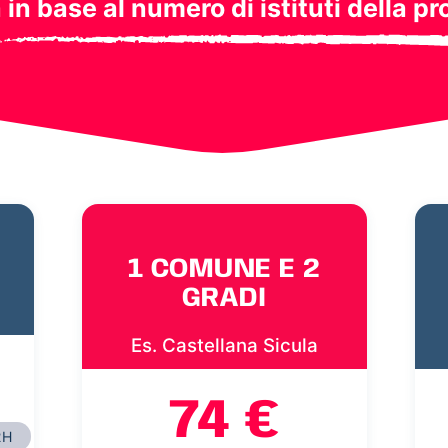
a in base al numero di istituti della pr
1 COMUNE E 2
GRADI
Es. Castellana Sicula
74 €
2H