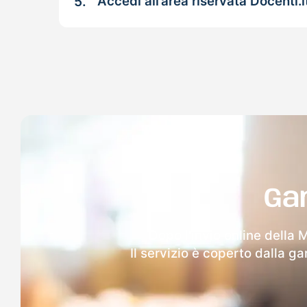
5.
Accedi all’area riservata Docenti.i
Ga
Dopo l'invio online della 
Il servizio è coperto dalla g