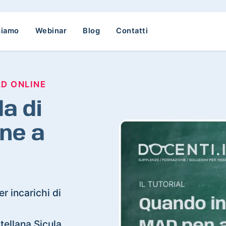
siamo
Webinar
Blog
Contatti
AD ONLINE
a di
ne a
r incarichi di
stellana Sicula